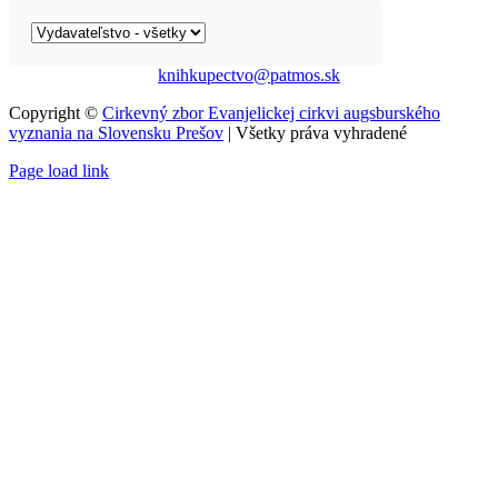
knihkupectvo@patmos.sk
Copyright ©
Cirkevný zbor Evanjelickej cirkvi augsburského
vyznania na Slovensku Prešov
| Všetky práva vyhradené
Page load link
Go
to
Top