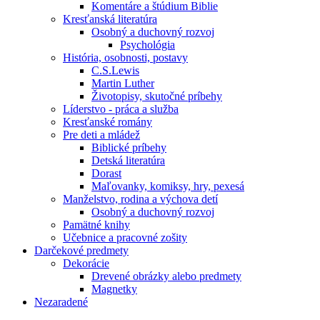
Komentáre a štúdium Biblie
Kresťanská literatúra
Osobný a duchovný rozvoj
Psychológia
História, osobnosti, postavy
C.S.Lewis
Martin Luther
Životopisy, skutočné príbehy
Líderstvo - práca a služba
Kresťanské romány
Pre deti a mládež
Biblické príbehy
Detská literatúra
Dorast
Maľovanky, komiksy, hry, pexesá
Manželstvo, rodina a výchova detí
Osobný a duchovný rozvoj
Pamätné knihy
Učebnice a pracovné zošity
Darčekové predmety
Dekorácie
Drevené obrázky alebo predmety
Magnetky
Nezaradené