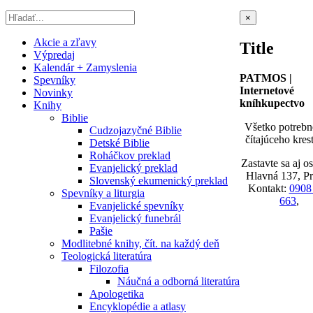
Zatvoriť
×
rýchle
zobrazenie
Akcie a zľavy
Title
produktu
Výpredaj
Kalendár + Zamyslenia
PATMOS |
Spevníky
Internetové
Novinky
kníhkupectvo
Knihy
Biblie
Všetko potrebn
Cudzojazyčné Biblie
čítajúceho kres
Detské Biblie
Roháčkov preklad
Zastavte sa aj o
Evanjelický preklad
Hlavná 137, P
Slovenský ekumenický preklad
Kontakt:
0908
Spevníky a liturgia
663
,
Evanjelické spevníky
Evanjelický funebrál
Pašie
Modlitebné knihy, čít. na každý deň
Teologická literatúra
Filozofia
Náučná a odborná literatúra
Apologetika
Encyklopédie a atlasy