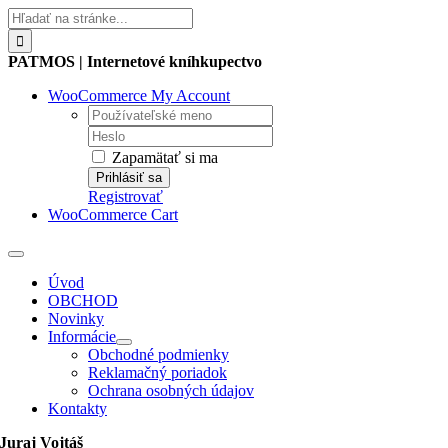
Skip
Hľadať:
to
content
PATMOS | Internetové kníhkupectvo
WooCommerce My Account
Username:
Password:
Zapamätať si ma
Registrovať
WooCommerce Cart
Toggle
Navigation
Úvod
OBCHOD
Novinky
Informácie
Obchodné podmienky
Reklamačný poriadok
Ochrana osobných údajov
Kontakty
Juraj Vojtáš