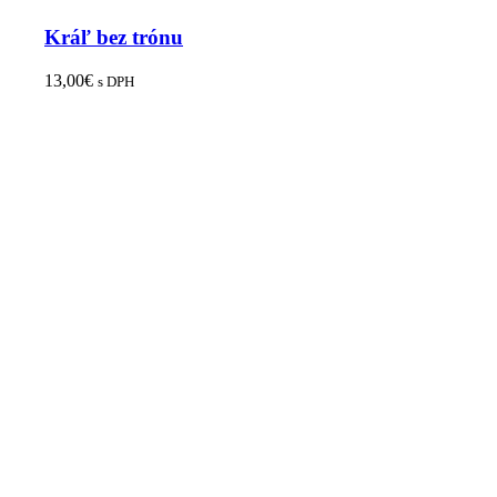
Kráľ bez trónu
13,00
€
s DPH