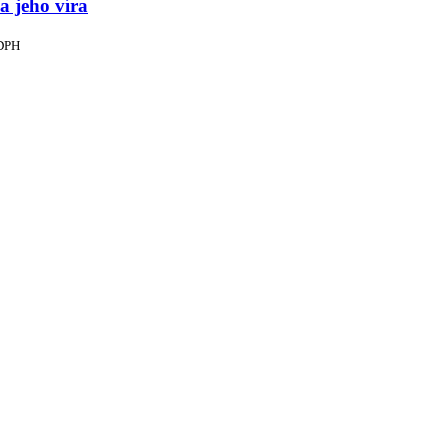
a jeho víra
 DPH