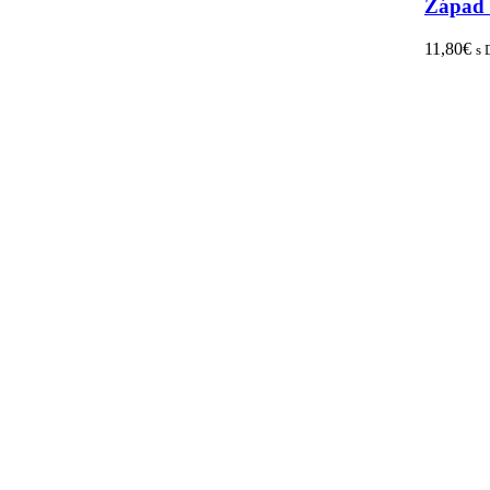
Západ 
11,80
€
s