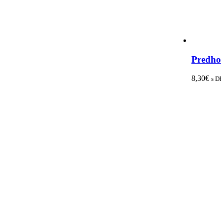
Predho
8,30
€
s D