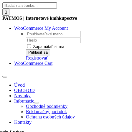
Skip
Hľadať:
to
content
PATMOS | Internetové kníhkupectvo
WooCommerce My Account
Username:
Password:
Zapamätať si ma
Registrovať
WooCommerce Cart
Toggle
Navigation
Úvod
OBCHOD
Novinky
Informácie
Obchodné podmienky
Reklamačný poriadok
Ochrana osobných údajov
Kontakty