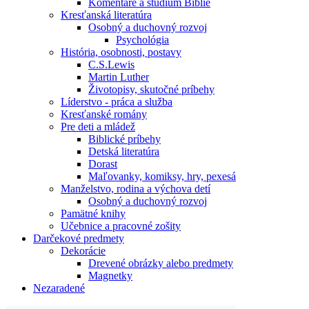
Komentáre a štúdium Biblie
Kresťanská literatúra
Osobný a duchovný rozvoj
Psychológia
História, osobnosti, postavy
C.S.Lewis
Martin Luther
Životopisy, skutočné príbehy
Líderstvo - práca a služba
Kresťanské romány
Pre deti a mládež
Biblické príbehy
Detská literatúra
Dorast
Maľovanky, komiksy, hry, pexesá
Manželstvo, rodina a výchova detí
Osobný a duchovný rozvoj
Pamätné knihy
Učebnice a pracovné zošity
Darčekové predmety
Dekorácie
Drevené obrázky alebo predmety
Magnetky
Nezaradené