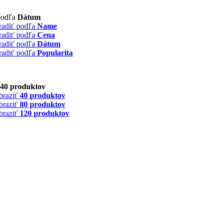
podľa
Dátum
radiť podľa
Name
radiť podľa
Cena
radiť podľa
Dátum
radiť podľa
Popularita
40 produktov
braziť
40 produktov
braziť
80 produktov
braziť
120 produktov