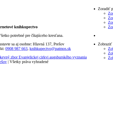
Zoradiť 
Zo
Zo
Zo
rnetové kníhkupectvo
Zo
šetko potrebné pre čítajúceho kresťana.
astavte sa aj osobne: Hlavná 137, Prešov
Zobraziť
kt:
0908 987 663
,
knihkupectvo@patmos.sk
Zo
Zo
kevný zbor Evanjelickej cirkvi augsburského vyznania
Zo
ešov
| Všetky práva vyhradené