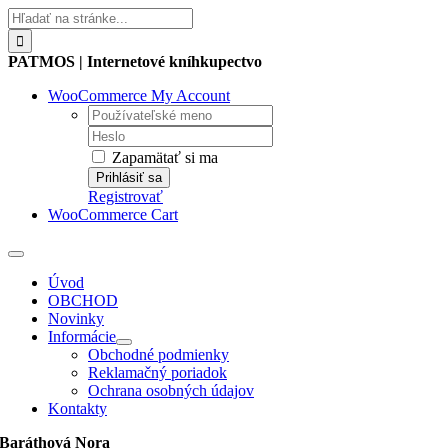
Skip
Hľadať:
to
content
PATMOS | Internetové kníhkupectvo
WooCommerce My Account
Username:
Password:
Zapamätať si ma
Registrovať
WooCommerce Cart
Toggle
Navigation
Úvod
OBCHOD
Novinky
Informácie
Obchodné podmienky
Reklamačný poriadok
Ochrana osobných údajov
Kontakty
Baráthová Nora