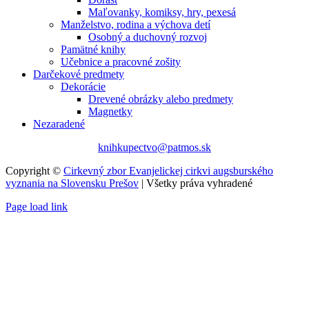
Maľovanky, komiksy, hry, pexesá
Manželstvo, rodina a výchova detí
Osobný a duchovný rozvoj
Pamätné knihy
Učebnice a pracovné zošity
Darčekové predmety
Dekorácie
Drevené obrázky alebo predmety
Magnetky
Nezaradené
knihkupectvo@patmos.sk
Copyright ©
Cirkevný zbor Evanjelickej cirkvi augsburského
vyznania na Slovensku Prešov
| Všetky práva vyhradené
Page load link
Go
to
Top