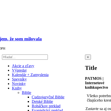
jem, že som milovala
 DPH
Zatvoriť
×
rýchle
zobrazenie
Akcie a zľavy
Title
produktu
Výpredaj
Kalendár + Zamyslenia
PATMOS |
Spevníky
Internetové
Novinky
kníhkupectvo
Knihy
Biblie
Všetko potrebn
Cudzojazyčné Biblie
čítajúceho kres
Detské Biblie
Roháčkov preklad
Zastavte sa aj o
Evanjelický preklad