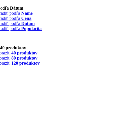
podľa
Dátum
radiť podľa
Name
radiť podľa
Cena
radiť podľa
Dátum
radiť podľa
Popularita
40 produktov
braziť
40 produktov
braziť
80 produktov
braziť
120 produktov