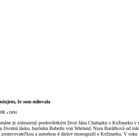
utujem, že som milovala
90
€
s DPH
ománe je zobrazený predovšetkým život Jána Chalupku v Kežmarku v ro
u životnú lásku, barónku Babettu von Wieland. Nora Baráthová od roku 1
 zostavovateľkou a autorkou 4 dielov monografií o Kežmarku. V roku 1