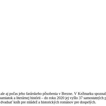
le aj počas jeho farárskeho pôsobenia v Brezne. V Kežmarku spoznal
miatok a literárnej histórii – do roku 2020 jej vyšlo 37 samostatných p
o dvadsať kníh pre mládež a historických románov pre dospelých.