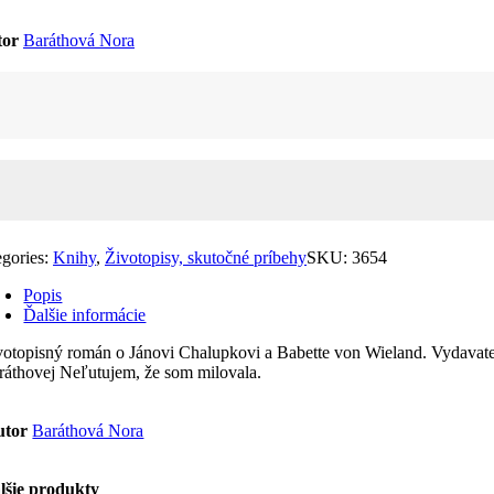
tor
Baráthová Nora
žstvo
utujem,
vala
egories:
Knihy
,
Životopisy, skutočné príbehy
SKU:
3654
Popis
Ďalšie informácie
votopisný román o Jánovi Chalupkovi a Babette von Wieland. Vydavateľ
ráthovej Neľutujem, že som milovala.
utor
Baráthová Nora
lšie produkty