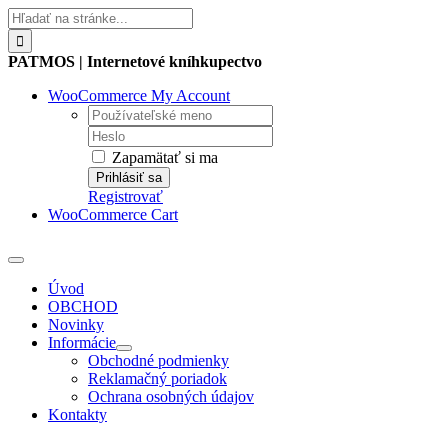
Skip
Hľadať:
to
content
PATMOS | Internetové kníhkupectvo
WooCommerce My Account
Username:
Password:
Zapamätať si ma
Registrovať
WooCommerce Cart
Toggle
Navigation
Úvod
OBCHOD
Novinky
Informácie
Obchodné podmienky
Reklamačný poriadok
Ochrana osobných údajov
Kontakty