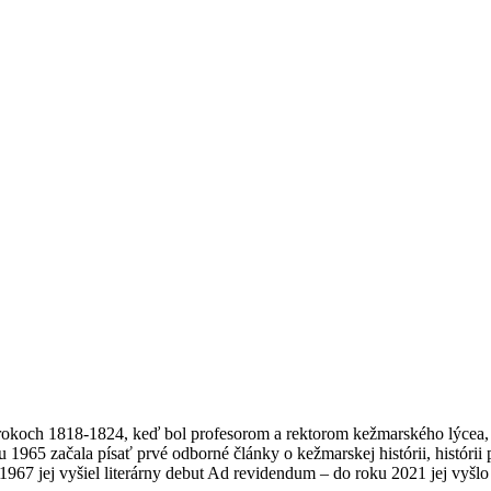
koch 1818-1824, keď bol profesorom a rektorom kežmarského lýcea, a
965 začala písať prvé odborné články o kežmarskej histórii, histórii pa
967 jej vyšiel literárny debut Ad revidendum – do roku 2021 jej vyšl