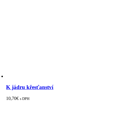
K jádru křesťanství
10,70
€
s DPH