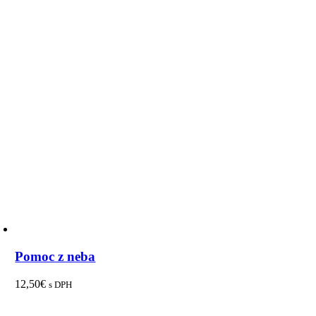
Pomoc z neba
12,50
€
s DPH