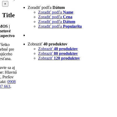
Zatvoriť
×
Zoradiť podľa
Dátum
rýchle
zobrazenie
Zoradiť podľa
Name
Title
produktu
Zoradiť podľa
Cena
Zoradiť podľa
Dátum
MOS |
Zoradiť podľa
Popularita
netové
kupectvo
Zobraziť
40 produktov
šetko
Zobraziť
40 produktov
rebné pre
Zobraziť
80 produktov
tajúceho
Zobraziť
120 produktov
esťana.
avte sa aj
ne: Hlavná
, Prešov
akt:
0908
87 663
,