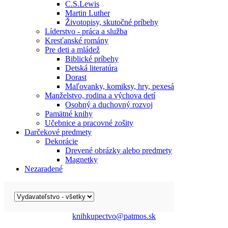
C.S.Lewis
Martin Luther
Životopisy, skutočné príbehy
Líderstvo - práca a služba
Kresťanské romány
Pre deti a mládež
Biblické príbehy
Detská literatúra
Dorast
Maľovanky, komiksy, hry, pexesá
Manželstvo, rodina a výchova detí
Osobný a duchovný rozvoj
Pamätné knihy
Učebnice a pracovné zošity
Darčekové predmety
Dekorácie
Drevené obrázky alebo predmety
Magnetky
Nezaradené
knihkupectvo@patmos.sk