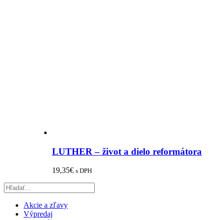
LUTHER – život a dielo reformátora
19,35
€
s DPH
Akcie a zľavy
Výpredaj