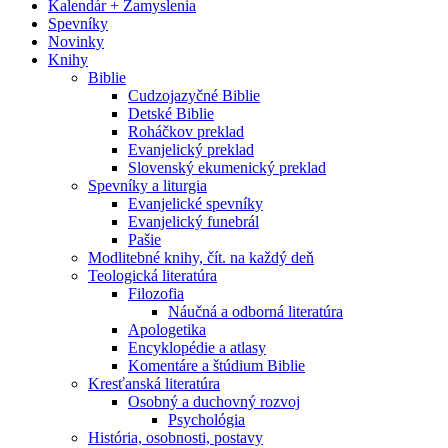
Kalendár + Zamyslenia
Spevníky
Novinky
Knihy
Biblie
Cudzojazyčné Biblie
Detské Biblie
Roháčkov preklad
Evanjelický preklad
Slovenský ekumenický preklad
Spevníky a liturgia
Evanjelické spevníky
Evanjelický funebrál
Pašie
Modlitebné knihy, čít. na každý deň
Teologická literatúra
Filozofia
Náučná a odborná literatúra
Apologetika
Encyklopédie a atlasy
Komentáre a štúdium Biblie
Kresťanská literatúra
Osobný a duchovný rozvoj
Psychológia
História, osobnosti, postavy