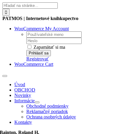
Skip
Hľadať:
to
content
PATMOS | Internetové kníhkupectvo
WooCommerce My Account
Username:
Password:
Zapamätať si ma
Registrovať
WooCommerce Cart
Toggle
Navigation
Úvod
OBCHOD
Novinky
Informácie
Obchodné podmienky
Reklamačný poriadok
Ochrana osobných údajov
Kontakty
Bainton, Roland H.