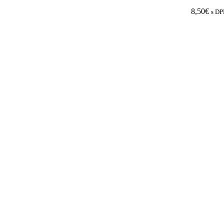
8,50
€
s D