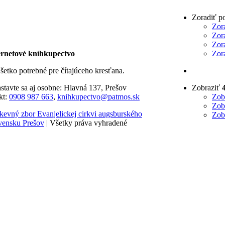
Zoradiť p
Zor
Zor
Zor
rnetové kníhkupectvo
Zor
šetko potrebné pre čítajúceho kresťana.
stavte sa aj osobne: Hlavná 137, Prešov
Zobraziť
kt:
0908 987 663
,
knihkupectvo@patmos.sk
Zob
Zob
kevný zbor Evanjelickej cirkvi augsburského
Zob
vensku Prešov
| Všetky práva vyhradené