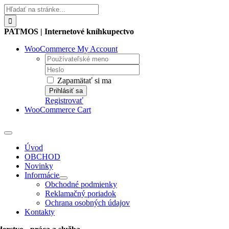
Skip
Hľadať:
to
content
PATMOS | Internetové kníhkupectvo
WooCommerce My Account
Username:
Password:
Zapamätať si ma
Registrovať
WooCommerce Cart
Toggle
Navigation
Úvod
OBCHOD
Novinky
Informácie
Obchodné podmienky
Reklamačný poriadok
Ochrana osobných údajov
Kontakty