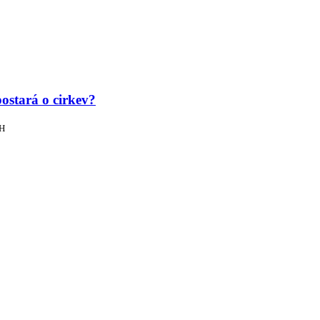
postará o cirkev?
PH