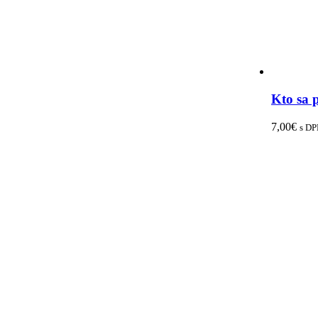
Kto sa 
7,00
€
s D