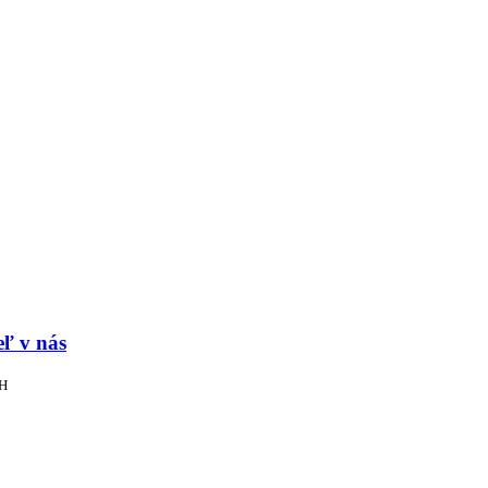
eľ v nás
PH