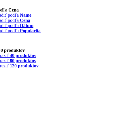
odľa
Cena
adiť podľa
Name
adiť podľa
Cena
adiť podľa
Dátum
adiť podľa
Popularita
40 produktov
raziť
40 produktov
raziť
80 produktov
raziť
120 produktov