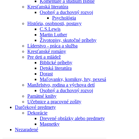
Komentáre a štúdium Biblie
Kresťanská literatúra
Osobný a duchovný rozvoj
Psychológia
História, osobnosti, postavy
C.S.Lewis
Martin Luther
Životopisy, skutočné príbehy
Líderstvo - práca a služba
Kresťanské romány
Pre deti a mládež
Biblické príbehy
Detská literatúra
Dorast
Maľovanky, komiksy, hry, pexesá
Manželstvo, rodina a výchova detí
Osobný a duchovný rozvoj
Pamätné knihy
Učebnice a pracovné zošity
Darčekové predmety
Dekorácie
Drevené obrázky alebo predmety
Magnetky
Nezaradené