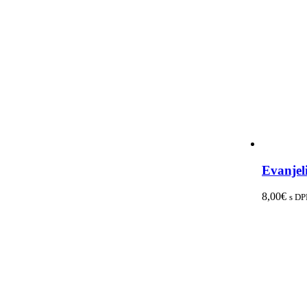
Evanjel
8,00
€
s D