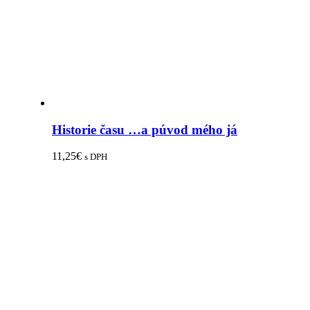
Historie času …a púvod mého já
11,25
€
s DPH