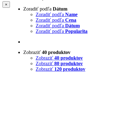
Zatvoriť
×
Zoradiť podľa
Dátum
rýchle
zobrazenie
Zoradiť podľa
Name
produktu
Zoradiť podľa
Cena
Zoradiť podľa
Dátum
Zoradiť podľa
Popularita
Zobraziť
40 produktov
Zobraziť
40 produktov
Zobraziť
80 produktov
Zobraziť
120 produktov