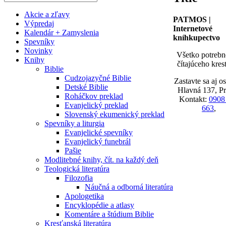
Akcie a zľavy
PATMOS |
Výpredaj
Internetové
Kalendár + Zamyslenia
kníhkupectvo
Spevníky
Novinky
Všetko potrebn
Knihy
čítajúceho kres
Biblie
Cudzojazyčné Biblie
Zastavte sa aj o
Detské Biblie
Hlavná 137, P
Roháčkov preklad
Kontakt:
0908
Evanjelický preklad
663
,
Slovenský ekumenický preklad
Spevníky a liturgia
Evanjelické spevníky
Evanjelický funebrál
Pašie
Modlitebné knihy, čít. na každý deň
Teologická literatúra
Filozofia
Náučná a odborná literatúra
Apologetika
Encyklopédie a atlasy
Komentáre a štúdium Biblie
Kresťanská literatúra