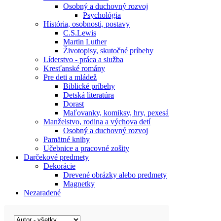
Osobný a duchovný rozvoj
Psychológia
História, osobnosti, postavy
C.S.Lewis
Martin Luther
Životopisy, skutočné príbehy
Líderstvo - práca a služba
Kresťanské romány
Pre deti a mládež
Biblické príbehy
Detská literatúra
Dorast
Maľovanky, komiksy, hry, pexesá
Manželstvo, rodina a výchova detí
Osobný a duchovný rozvoj
Pamätné knihy
Učebnice a pracovné zošity
Darčekové predmety
Dekorácie
Drevené obrázky alebo predmety
Magnetky
Nezaradené