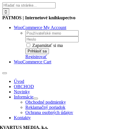
Skip
Hľadať:
to
content
PATMOS | Internetové kníhkupectvo
WooCommerce My Account
Username:
Password:
Zapamätať si ma
Registrovať
WooCommerce Cart
Toggle
Navigation
Úvod
OBCHOD
Novinky
Informácie
Obchodné podmienky
Reklamačný poriadok
Ochrana osobných údajov
Kontakty
KVARTUS MEDIA, k.s.