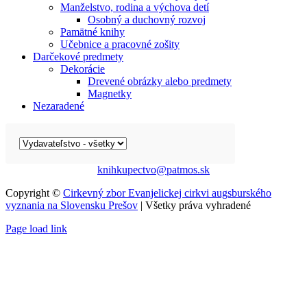
Manželstvo, rodina a výchova detí
Osobný a duchovný rozvoj
Pamätné knihy
Učebnice a pracovné zošity
Darčekové predmety
Dekorácie
Drevené obrázky alebo predmety
Magnetky
Nezaradené
knihkupectvo@patmos.sk
Copyright ©
Cirkevný zbor Evanjelickej cirkvi augsburského
vyznania na Slovensku Prešov
| Všetky práva vyhradené
Page load link
Go
to
Top