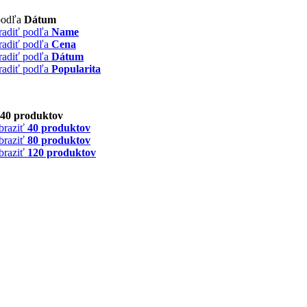
podľa
Dátum
radiť podľa
Name
radiť podľa
Cena
radiť podľa
Dátum
radiť podľa
Popularita
40 produktov
braziť
40 produktov
braziť
80 produktov
braziť
120 produktov