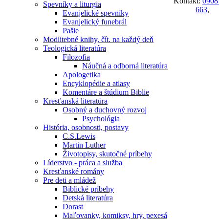
Kontakt:
0908
Spevníky a liturgia
663
,
Evanjelické spevníky
Evanjelický funebrál
Pašie
Modlitebné knihy, čít. na každý deň
Teologická literatúra
Filozofia
Náučná a odborná literatúra
Apologetika
Encyklopédie a atlasy
Komentáre a štúdium Biblie
Kresťanská literatúra
Osobný a duchovný rozvoj
Psychológia
História, osobnosti, postavy
C.S.Lewis
Martin Luther
Životopisy, skutočné príbehy
Líderstvo - práca a služba
Kresťanské romány
Pre deti a mládež
Biblické príbehy
Detská literatúra
Dorast
Maľovanky, komiksy, hry, pexesá