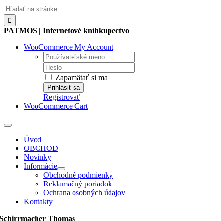
Skip
Hľadať:
to
content
PATMOS | Internetové kníhkupectvo
WooCommerce My Account
Username:
Password:
Zapamätať si ma
Registrovať
WooCommerce Cart
Toggle
Navigation
Úvod
OBCHOD
Novinky
Informácie
Obchodné podmienky
Reklamačný poriadok
Ochrana osobných údajov
Kontakty
Schirrmacher Thomas