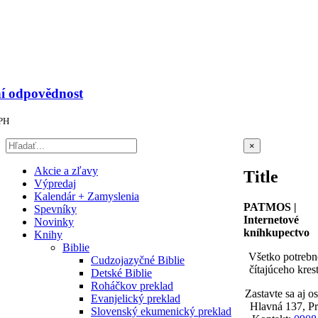
í odpovědnost
PH
Zatvoriť
×
rýchle
zobrazenie
Akcie a zľavy
Title
produktu
Výpredaj
Kalendár + Zamyslenia
PATMOS |
Spevníky
Internetové
Novinky
kníhkupectvo
Knihy
Biblie
Všetko potrebn
Cudzojazyčné Biblie
čítajúceho kres
Detské Biblie
Roháčkov preklad
Zastavte sa aj o
Evanjelický preklad
Hlavná 137, P
Slovenský ekumenický preklad