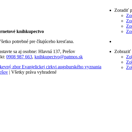
Zoradiť 
Zo
Zo
Zo
rnetové kníhkupectvo
Zo
šetko potrebné pre čítajúceho kresťana.
astavte sa aj osobne: Hlavná 137, Prešov
Zobraziť
kt:
0908 987 663
,
knihkupectvo@patmos.sk
Zo
Zo
kevný zbor Evanjelickej cirkvi augsburského vyznania
Zo
ešov
| Všetky práva vyhradené