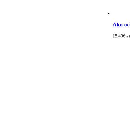
Ako oč
15,40
€
s