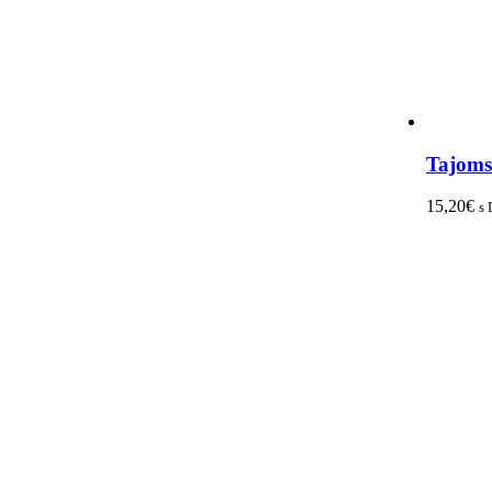
Tajoms
15,20
€
s