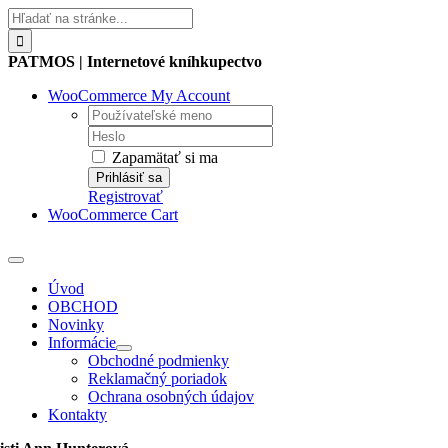
Skip
Hľadať:
to
content
PATMOS | Internetové kníhkupectvo
WooCommerce My Account
Username:
Password:
Zapamätať si ma
Registrovať
WooCommerce Cart
Toggle
Navigation
Úvod
OBCHOD
Novinky
Informácie
Obchodné podmienky
Reklamačný poriadok
Ochrana osobných údajov
Kontakty