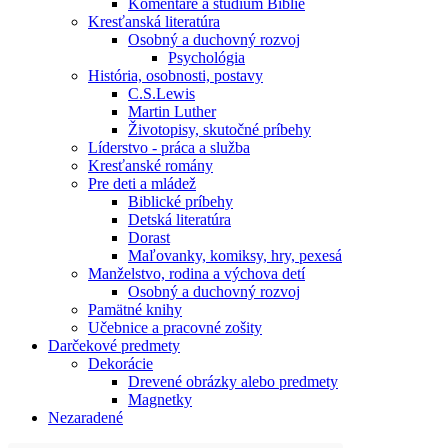
Komentáre a štúdium Biblie
Kresťanská literatúra
Osobný a duchovný rozvoj
Psychológia
História, osobnosti, postavy
C.S.Lewis
Martin Luther
Životopisy, skutočné príbehy
Líderstvo - práca a služba
Kresťanské romány
Pre deti a mládež
Biblické príbehy
Detská literatúra
Dorast
Maľovanky, komiksy, hry, pexesá
Manželstvo, rodina a výchova detí
Osobný a duchovný rozvoj
Pamätné knihy
Učebnice a pracovné zošity
Darčekové predmety
Dekorácie
Drevené obrázky alebo predmety
Magnetky
Nezaradené