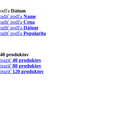
podľa
Dátum
radiť podľa
Name
radiť podľa
Cena
radiť podľa
Dátum
radiť podľa
Popularita
40 produktov
braziť
40 produktov
braziť
80 produktov
braziť
120 produktov