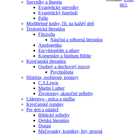
Spevníky a liturgia
663
,
Evanjelické spevníky
Evanjelický funebrál
Pašie
Modlitebné knihy, čít. na každý deň
Teologická literatúra
Filozofia
Náučná a odborná literatúra
Apologetika
Encyklopédie a atlasy
Komentáre a štúdium Biblie
Kresťanská literatúra
Osobný a duchovný rozvoj
Psychológia
História, osobnosti, postavy
C.S.Lewis
Martin Luther
Životopisy, skutočné príbehy
Líderstvo - práca a služba
Kresťanské romány
Pre deti a mládež
Biblické príbehy
Detská literatúra
Dorast
Maľovanky, komiksy, hry, pexesá