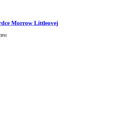
rdce Morrow Littleovej
 DPH