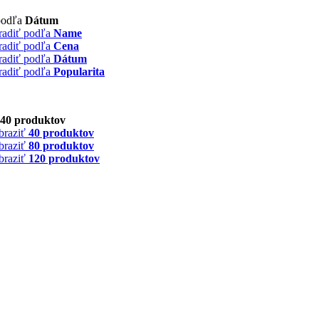
podľa
Dátum
radiť podľa
Name
radiť podľa
Cena
radiť podľa
Dátum
radiť podľa
Popularita
40 produktov
braziť
40 produktov
braziť
80 produktov
braziť
120 produktov