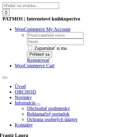
Skip
Hľadať:
to
content
PATMOS | Internetové kníhkupectvo
WooCommerce My Account
Username:
Password:
Zapamätať si ma
Registrovať
WooCommerce Cart
Toggle
Navigation
Úvod
OBCHOD
Novinky
Informácie
Obchodné podmienky
Reklamačný poriadok
Ochrana osobných údajov
Kontakty
Frantz Laura