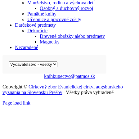
Manželstvo, rodina a výchova detí
Osobný a duchovný rozvoj
Pamätné knihy
Učebnice a pracovné zošity
Darčekové predmety
Dekorácie
Drevené obrázky alebo predmety
Magnetky
Nezaradené
knihkupectvo@patmos.sk
Copyright ©
Cirkevný zbor Evanjelickej cirkvi augsburského
vyznania na Slovensku Prešov
| Všetky práva vyhradené
Page load link
Go
to
Top