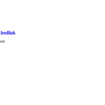
 bodliak
 DPH