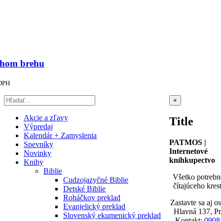
hom brehu
 DPH
Zatvoriť
×
rýchle
zobrazenie
Akcie a zľavy
Title
produktu
Výpredaj
Kalendár + Zamyslenia
PATMOS |
Spevníky
Internetové
Novinky
kníhkupectvo
Knihy
Biblie
Všetko potrebn
Cudzojazyčné Biblie
čítajúceho kres
Detské Biblie
Roháčkov preklad
Zastavte sa aj o
Evanjelický preklad
Hlavná 137, P
Slovenský ekumenický preklad
Kontakt:
0908