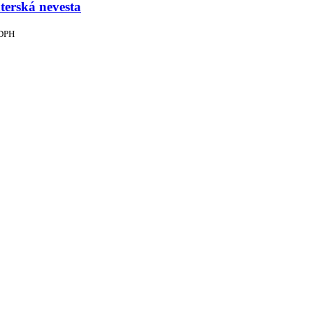
terská nevesta
 DPH