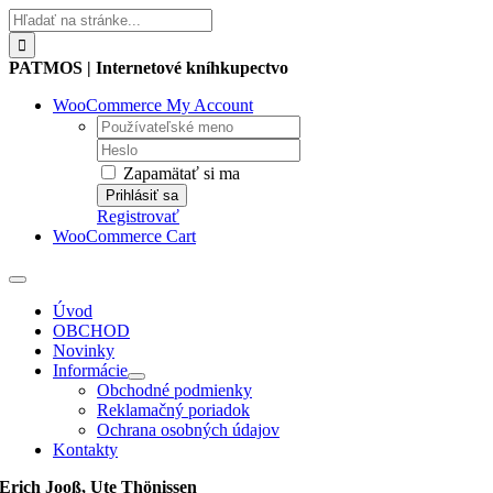
Skip
Hľadať:
to
content
PATMOS | Internetové kníhkupectvo
WooCommerce My Account
Username:
Password:
Zapamätať si ma
Registrovať
WooCommerce Cart
Toggle
Navigation
Úvod
OBCHOD
Novinky
Informácie
Obchodné podmienky
Reklamačný poriadok
Ochrana osobných údajov
Kontakty
Erich Jooß, Ute Thönissen