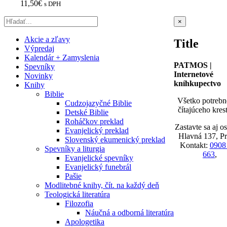
11,50
€
s DPH
Zatvoriť
×
rýchle
zobrazenie
Akcie a zľavy
Title
produktu
Výpredaj
Kalendár + Zamyslenia
PATMOS |
Spevníky
Internetové
Novinky
kníhkupectvo
Knihy
Biblie
Všetko potrebn
Cudzojazyčné Biblie
čítajúceho kres
Detské Biblie
Roháčkov preklad
Zastavte sa aj o
Evanjelický preklad
Hlavná 137, P
Slovenský ekumenický preklad
Kontakt:
0908
Spevníky a liturgia
663
,
Evanjelické spevníky
Evanjelický funebrál
Pašie
Modlitebné knihy, čít. na každý deň
Teologická literatúra
Filozofia
Náučná a odborná literatúra
Apologetika