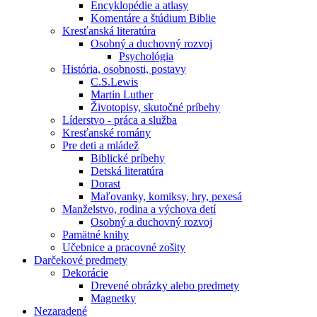
Encyklopédie a atlasy
Komentáre a štúdium Biblie
Kresťanská literatúra
Osobný a duchovný rozvoj
Psychológia
História, osobnosti, postavy
C.S.Lewis
Martin Luther
Životopisy, skutočné príbehy
Líderstvo - práca a služba
Kresťanské romány
Pre deti a mládež
Biblické príbehy
Detská literatúra
Dorast
Maľovanky, komiksy, hry, pexesá
Manželstvo, rodina a výchova detí
Osobný a duchovný rozvoj
Pamätné knihy
Učebnice a pracovné zošity
Darčekové predmety
Dekorácie
Drevené obrázky alebo predmety
Magnetky
Nezaradené