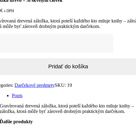
ožka drevo – Si skvelým človek
0
€
s DPH
írovaná drevená záložka, ktorá poteší každého kto miluje knihy – zálo
rá môže byť zároveň drobným praktickým darčekom.
žstvo
ožka
vo
elým
Pridať do košíka
ek
egories:
Darčekové predmety
SKU:
19
Popis
Gravírovaná drevená záložka, ktorá poteší každého kto miluje knihy –
záložka, ktorá môže byť zároveň drobným praktickým darčekom.
Ďalšie produkty