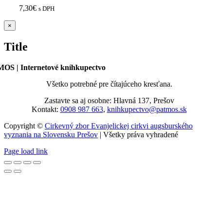
7,30
€
s DPH
Zatvoriť
×
rýchle
zobrazenie
Title
produktu
OS | Internetové kníhkupectvo
Všetko potrebné pre čítajúceho kresťana.
Zastavte sa aj osobne: Hlavná 137, Prešov
Kontakt:
0908 987 663
,
knihkupectvo@patmos.sk
Copyright ©
Cirkevný zbor Evanjelickej cirkvi augsburského
vyznania na Slovensku Prešov
| Všetky práva vyhradené
Page load link