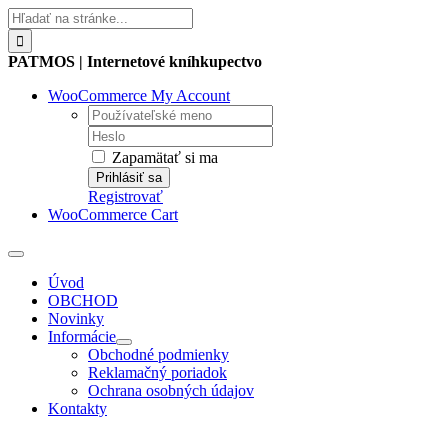
Skip
Hľadať:
to
content
PATMOS | Internetové kníhkupectvo
WooCommerce My Account
Username:
Password:
Zapamätať si ma
Registrovať
WooCommerce Cart
Toggle
Navigation
Úvod
OBCHOD
Novinky
Informácie
Obchodné podmienky
Reklamačný poriadok
Ochrana osobných údajov
Kontakty