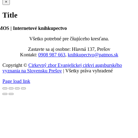
Zatvoriť
×
rýchle
zobrazenie
Title
produktu
OS | Internetové kníhkupectvo
Všetko potrebné pre čítajúceho kresťana.
Zastavte sa aj osobne: Hlavná 137, Prešov
Kontakt:
0908 987 663
,
knihkupectvo@patmos.sk
Copyright ©
Cirkevný zbor Evanjelickej cirkvi augsburského
vyznania na Slovensku Prešov
| Všetky práva vyhradené
Page load link
Go
to
Top