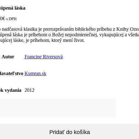
úpená láska
00
€
s DPH
 nadčasová klasika je prerozprávaním biblického príbehu z Knihy Oze
úpená láska je príbehom o Božej nepodmienečnej, vykupujúcej a všetk
ujúcej láske, je príbehom, ktorý mení život.
Autor
Francine Riversová
avateľstvo
Kumran.sk
k vydania
2012
žstvo
úpená
a
Pridať do košíka