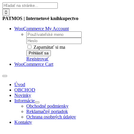
Skip
Hľadať:
to
content
PATMOS | Internetové kníhkupectvo
WooCommerce My Account
Username:
Password:
Zapamätať si ma
Registrovať
WooCommerce Cart
Toggle
Navigation
Úvod
OBCHOD
Novinky
Informácie
Obchodné podmienky
Reklamačný poriadok
Ochrana osobných údajov
Kontakty