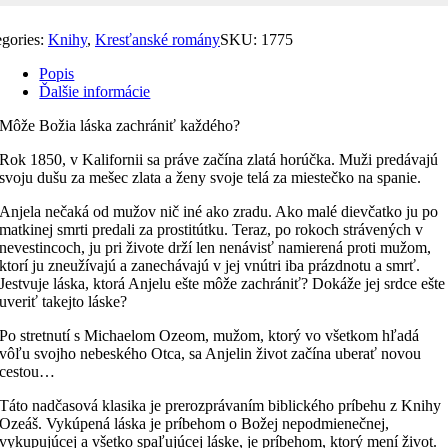
egories:
Knihy
,
Kresťanské romány
SKU:
1775
Popis
Ďalšie informácie
Môže Božia láska zachrániť každého?
Rok 1850, v Kalifornii sa práve začína zlatá horúčka. Muži predávajú
svoju dušu za mešec zlata a ženy svoje telá za miestečko na spanie.
Anjela nečaká od mužov nič iné ako zradu. Ako malé dievčatko ju po
matkinej smrti predali za prostitútku. Teraz, po rokoch strávených v
nevestincoch, ju pri živote drží len nenávisť namierená proti mužom,
ktorí ju zneužívajú a zanechávajú v jej vnútri iba prázdnotu a smrť.
Jestvuje láska, ktorá Anjelu ešte môže zachrániť? Dokáže jej srdce ešte
uveriť takejto láske?
Po stretnutí s Michaelom Ozeom, mužom, ktorý vo všetkom hľadá
vôľu svojho nebeského Otca, sa Anjelin život začína uberať novou
cestou…
Táto nadčasová klasika je prerozprávaním biblického príbehu z Knihy
Ozeáš. Vykúpená láska je príbehom o Božej nepodmienečnej,
vykupujúcej a všetko spaľujúcej láske, je príbehom, ktorý mení život.