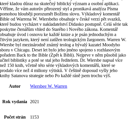
které kladou důraz na skutečný biblický význam a osobní aplikaci.
Věříme, že vám autorův přirozený styl a pronikavá analýza Písma
pomohou hlouběji porozumět Božímu slovu. Výkladový komentář
Bible od Warrena W. Wiersbeho obsahuje v české verzi pět svazků,
které budou vycházet v nakladatelství Didasko postupně. Celá série tak
poskytne čtenářům vhled do Starého i Nového zákona. Komentář
obsahuje úvod i osnovu ke každé knize a je psán jednoduchým a
čtivým jazykem, který není zatížen teologickým žargonem. Warren W.
Wiersbe byl mezinárodně známý teolog a bývalý kazatel Moodyho
sboru v Chicagu. Deset let bylo jeho jméno spojeno s rozhlasovým
pořadem Back to the Bible (Zpět k Bibli). Nejprve v něm působil jako
učitel biblistiky a poté se stal jeho ředitelem. Dr. Wiersbe napsal více
než 150 knih, včetně této série výkladových komentářů, které se
prodalo více než 4 miliony výtisků. V češtině doposud vyšly jeho
knihy Satanova strategie nebo Po každé ráně jsem trochu výš.
Autor
Wiersbee W. Warren
Rok vydania
2021
Počet strán
1153