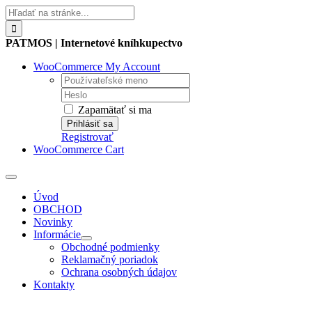
Skip
Hľadať:
to
content
PATMOS | Internetové kníhkupectvo
WooCommerce My Account
Username:
Password:
Zapamätať si ma
Registrovať
WooCommerce Cart
Toggle
Navigation
Úvod
OBCHOD
Novinky
Informácie
Obchodné podmienky
Reklamačný poriadok
Ochrana osobných údajov
Kontakty