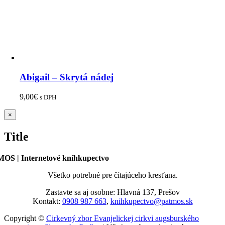
Abigail – Skrytá nádej
9,00
€
s DPH
Zatvoriť
×
rýchle
zobrazenie
Title
produktu
OS | Internetové kníhkupectvo
Všetko potrebné pre čítajúceho kresťana.
Zastavte sa aj osobne: Hlavná 137, Prešov
Kontakt:
0908 987 663
,
knihkupectvo@patmos.sk
Copyright ©
Cirkevný zbor Evanjelickej cirkvi augsburského