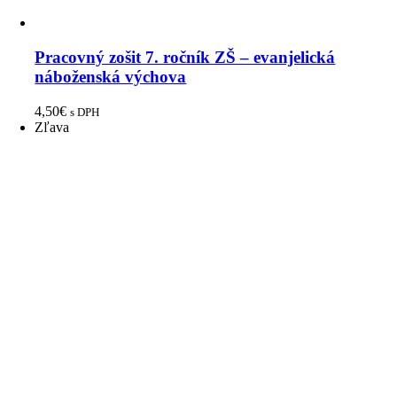
Pracovný zošit 7. ročník ZŠ – evanjelická
náboženská výchova
4,50
€
s DPH
Zľava