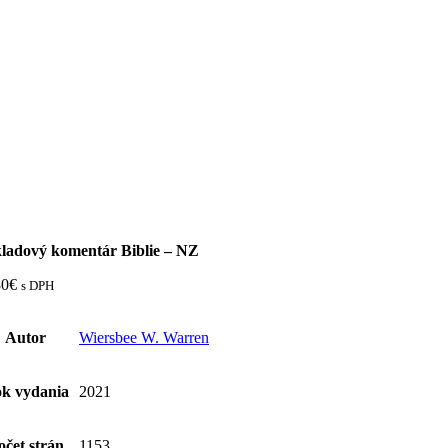
ladový komentár Biblie – NZ
80
€
s DPH
Autor
Wiersbee W. Warren
k vydania
2021
očet strán
1153