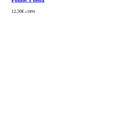
Pomoc z neba
12,50
€
s DPH