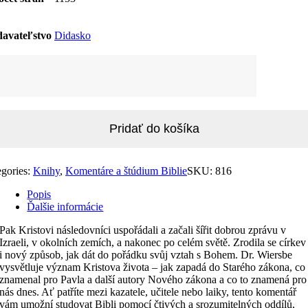
avateľstvo
Didasko
žstvo
ladový
entár
ie
Pridať do košíka
egories:
Knihy
,
Komentáre a štúdium Biblie
SKU:
816
Popis
Ďalšie informácie
Pak Kristovi následovníci uspořádali a začali šířit dobrou zprávu v
Izraeli, v okolních zemích, a nakonec po celém světě. Zrodila se církev
i nový způsob, jak dát do pořádku svůj vztah s Bohem. Dr. Wiersbe
vysvětluje význam Kristova života – jak zapadá do Starého zákona, co
znamenal pro Pavla a další autory Nového zákona a co to znamená pro
nás dnes. Ať patříte mezi kazatele, učitele nebo laiky, tento komentář
vám umožní studovat Bibli pomocí čtivých a srozumitelných oddílů,