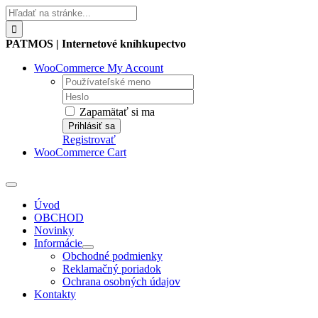
Skip
Hľadať:
to
content
PATMOS | Internetové kníhkupectvo
WooCommerce My Account
Username:
Password:
Zapamätať si ma
Registrovať
WooCommerce Cart
Toggle
Navigation
Úvod
OBCHOD
Novinky
Informácie
Obchodné podmienky
Reklamačný poriadok
Ochrana osobných údajov
Kontakty