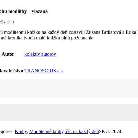
ichu modlitby – viazaná
0
€
s DPH
 modlitebnú knižku na každý deň zostavili Zuzana Brdiarová a Erika H
nná kronika tvoria malú knižku plnú požehnania.
Autor
kolektív autorov
avateľstvo
TRANOSCIUS a.s.
žstvo
u
itby
aná
egories:
Knihy
,
Modlitebné knihy, čít. na každý deň
SKU:
2074