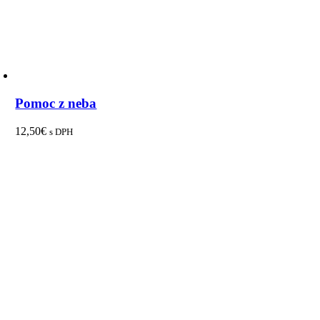
Pomoc z neba
12,50
€
s DPH