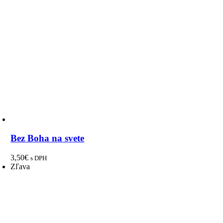
Bez Boha na svete
3,50
€
s DPH
Zľava