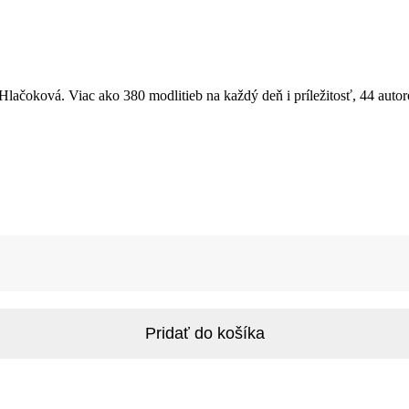
lačoková. Viac ako 380 modlitieb na každý deň i príležitosť, 44 autor
Pridať do košíka