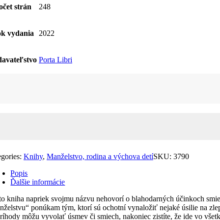
očet strán
248
k vydania
2022
avateľstvo
Porta Libri
žstvo
echom
iemu
želstvu
egories:
Knihy
,
Manželstvo, rodina a výchova detí
SKU:
3790
Popis
Ďalšie informácie
to kniha napriek svojmu názvu nehovorí o blahodarných účinkoch smiec
nželstvu“ ponúkam tým, ktorí sú ochotní vynaložiť nejaké úsilie na zl
príhody môžu vyvolať úsmev či smiech, nakoniec zistíte, že ide vo všet