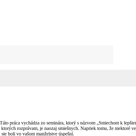
e. Táto práca vychádza zo seminára, ktorý s názvom „Smiechom k lepši
 ktorých rozprávam, je naozaj smiešnych. Napriek tomu, že niektoré ve
 ste boli vo vašom manželstve úspešní.