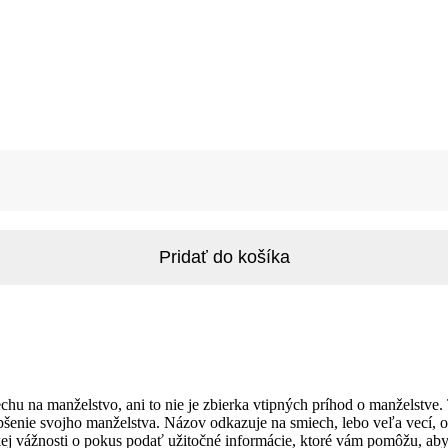
Pridať do košíka
hu na manželstvo, ani to nie je zbierka vtipných príhod o manželstv
epšenie svojho manželstva. Názov odkazuje na smiech, lebo veľa vecí, o
kej vážnosti o pokus podať užitočné informácie, ktoré vám pomôžu, aby