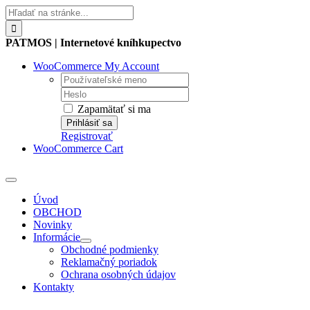
Skip
Hľadať:
to
content
PATMOS | Internetové kníhkupectvo
WooCommerce My Account
Username:
Password:
Zapamätať si ma
Registrovať
WooCommerce Cart
Toggle
Navigation
Úvod
OBCHOD
Novinky
Informácie
Obchodné podmienky
Reklamačný poriadok
Ochrana osobných údajov
Kontakty