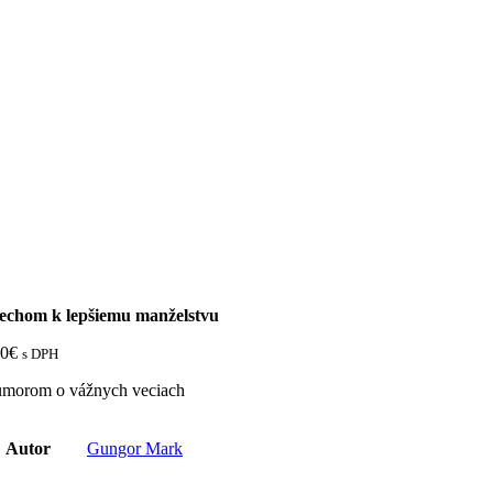
echom k lepšiemu manželstvu
60
€
s DPH
umorom o vážnych veciach
Autor
Gungor Mark