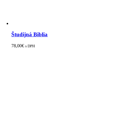
Študijná Biblia
78,00
€
s DPH