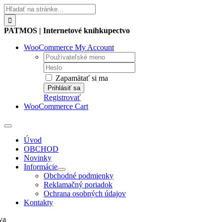
Skip
Hľadať:
to
content
PATMOS | Internetové kníhkupectvo
WooCommerce My Account
Username:
Password:
Zapamätať si ma
Registrovať
WooCommerce Cart
Toggle
Navigation
Úvod
OBCHOD
Novinky
Informácie
Obchodné podmienky
Reklamačný poriadok
Ochrana osobných údajov
Kontakty
va