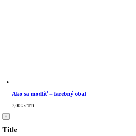
Ako sa modliť – farebný obal
7,00
€
s DPH
Zatvoriť
×
rýchle
zobrazenie
Title
produktu