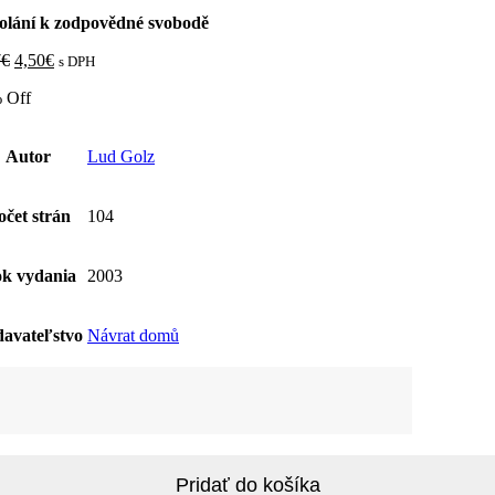
olání k zodpovědné svobodě
7
€
4,50
€
s DPH
 Off
Autor
Lud Golz
očet strán
104
k vydania
2003
avateľstvo
Návrat domů
žstvo
lání
povědné
bodě
Pridať do košíka