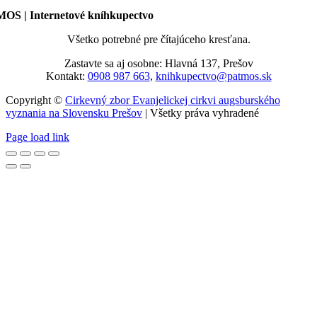
OS | Internetové kníhkupectvo
Všetko potrebné pre čítajúceho kresťana.
Zastavte sa aj osobne: Hlavná 137, Prešov
Kontakt:
0908 987 663
,
knihkupectvo@patmos.sk
Copyright ©
Cirkevný zbor Evanjelickej cirkvi augsburského
vyznania na Slovensku Prešov
| Všetky práva vyhradené
Page load link