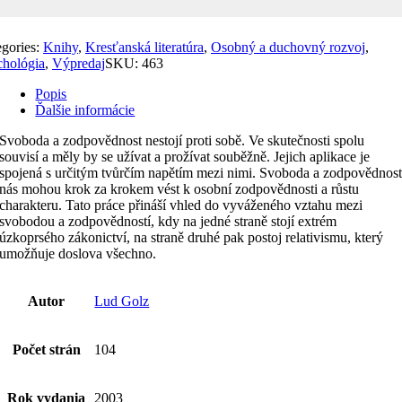
egories:
Knihy
,
Kresťanská literatúra
,
Osobný a duchovný rozvoj
,
chológia
,
Výpredaj
SKU:
463
Popis
Ďalšie informácie
Svoboda a zodpovědnost nestojí proti sobě. Ve skutečnosti spolu
souvisí a měly by se užívat a prožívat souběžně. Jejich aplikace je
spojená s určitým tvůrčím napětím mezi nimi. Svoboda a zodpovědnos
nás mohou krok za krokem vést k osobní zodpovědnosti a růstu
charakteru. Tato práce přináší vhled do vyváženého vztahu mezi
svobodou a zodpovědností, kdy na jedné straně stojí extrém
úzkoprsého zákonictví, na straně druhé pak postoj relativismu, který
umožňuje doslova všechno.
Autor
Lud Golz
Počet strán
104
Rok vydania
2003