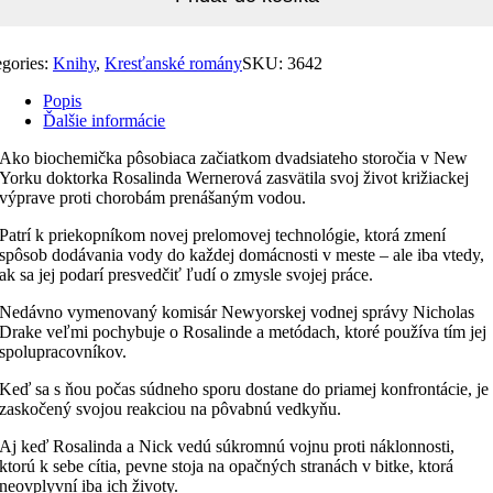
egories:
Knihy
,
Kresťanské romány
SKU:
3642
Popis
Ďalšie informácie
Ako biochemička pôsobiaca začiatkom dvadsiateho storočia v New
Yorku doktorka Rosalinda Wernerová zasvätila svoj život križiackej
výprave proti chorobám prenášaným vodou.
Patrí k priekopníkom novej prelomovej technológie, ktorá zmení
spôsob dodávania vody do každej domácnosti v meste – ale iba vtedy,
ak sa jej podarí presvedčiť ľudí o zmysle svojej práce.
Nedávno vymenovaný komisár Newyorskej vodnej správy Nicholas
Drake veľmi pochybuje o Rosalinde a metódach, ktoré používa tím jej
spolupracovníkov.
Keď sa s ňou počas súdneho sporu dostane do priamej konfrontácie, je
zaskočený svojou reakciou na pôvabnú vedkyňu.
Aj keď Rosalinda a Nick vedú súkromnú vojnu proti náklonnosti,
ktorú k sebe cítia, pevne stoja na opačných stranách v bitke, ktorá
neovplyvní iba ich životy.