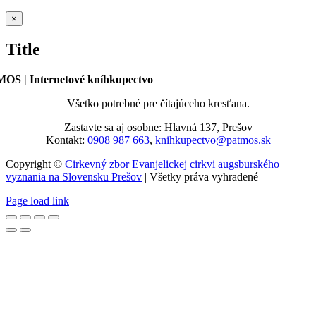
Zatvoriť
×
rýchle
zobrazenie
Title
produktu
OS | Internetové kníhkupectvo
Všetko potrebné pre čítajúceho kresťana.
Zastavte sa aj osobne: Hlavná 137, Prešov
Kontakt:
0908 987 663
,
knihkupectvo@patmos.sk
Copyright ©
Cirkevný zbor Evanjelickej cirkvi augsburského
vyznania na Slovensku Prešov
| Všetky práva vyhradené
Page load link