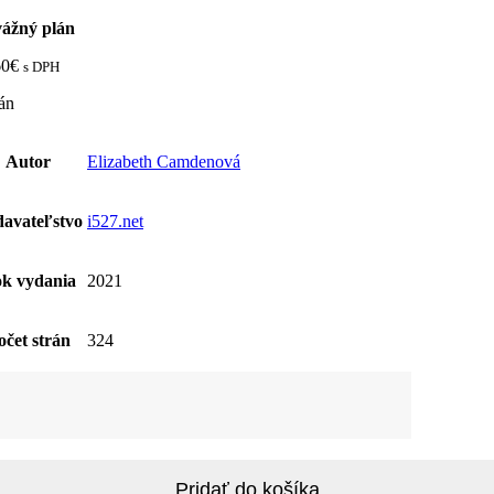
ážný plán
60
€
s DPH
án
Autor
Elizabeth Camdenová
avateľstvo
i527.net
k vydania
2021
očet strán
324
žstvo
ážný
Pridať do košíka