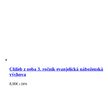
Chlieb z neba 3. ročník evanjelická náboženská
výchova
8,90
€
s DPH