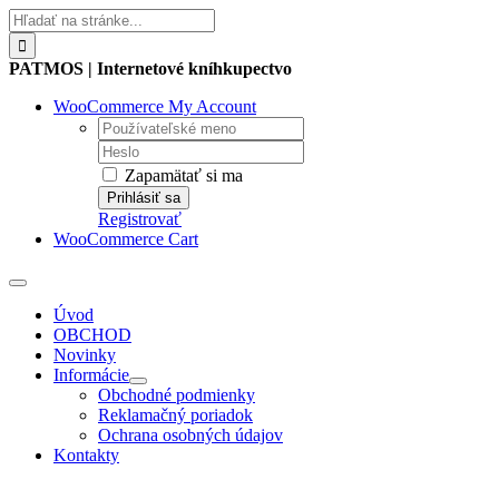
Skip
Hľadať:
to
content
PATMOS | Internetové kníhkupectvo
WooCommerce My Account
Username:
Password:
Zapamätať si ma
Registrovať
WooCommerce Cart
Toggle
Navigation
Úvod
OBCHOD
Novinky
Informácie
Obchodné podmienky
Reklamačný poriadok
Ochrana osobných údajov
Kontakty