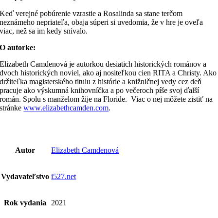
Keď verejné pobúrenie vzrastie a Rosalinda sa stane terčom
neznámeho nepriateľa, obaja súperi si uvedomia, že v hre je oveľa
viac, než sa im kedy snívalo.
O autorke:
Elizabeth Camdenová je autorkou desiatich historických románov a
dvoch historických noviel, ako aj nositeľkou cien RITA a Christy. Ako
držiteľka magisterského titulu z histórie a knižničnej vedy cez deň
pracuje ako výskumná knihovníčka a po večeroch píše svoj ďalší
román. Spolu s manželom žije na Floride. Viac o nej môžete zistiť na
stránke
www.elizabethcamden.com
.
Autor
Elizabeth Camdenová
Vydavateľstvo
i527.net
Rok vydania
2021