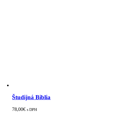
Študijná Biblia
78,00
€
s DPH