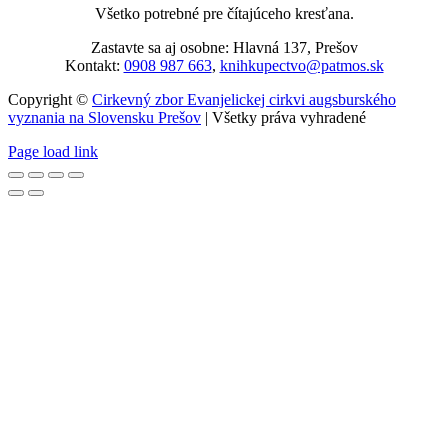
Všetko potrebné pre čítajúceho kresťana.
Zastavte sa aj osobne: Hlavná 137, Prešov
Kontakt:
0908 987 663
,
knihkupectvo@patmos.sk
Copyright ©
Cirkevný zbor Evanjelickej cirkvi augsburského
vyznania na Slovensku Prešov
| Všetky práva vyhradené
Page load link
Go
to
Top