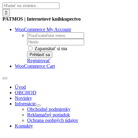
Skip
Hľadať:
to
content
PATMOS | Internetové kníhkupectvo
WooCommerce My Account
Username:
Password:
Zapamätať si ma
Registrovať
WooCommerce Cart
Toggle
Navigation
Úvod
OBCHOD
Novinky
Informácie
Obchodné podmienky
Reklamačný poriadok
Ochrana osobných údajov
Kontakty