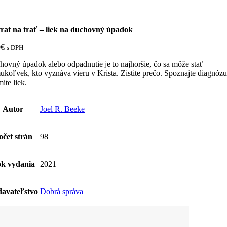
rat na trať – liek na duchovný úpadok
0
€
s DPH
ovný úpadok alebo odpadnutie je to najhoršie, čo sa môže stať
koľvek, kto vyznáva vieru v Krista. Zistite prečo. Spoznajte diagnózu
mite liek.
Autor
Joel R. Beeke
očet strán
98
k vydania
2021
avateľstvo
Dobrá správa
žstvo
rat