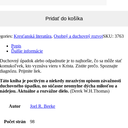
Pridať do košíka
hovný
dok
egories:
Kresťanská literatúra
,
Osobný a duchovný rozvoj
SKU:
3763
Popis
Ďalšie informácie
Duchovný úpadok alebo odpadnutie je to najhoršie, čo sa môže stať
komukoľvek, kto vyznáva vieru v Krista. Zistite prečo. Spoznajte
diagnózu. Prijmite liek.
Táto kniha je poctivým a niekedy mrazivým opisom závažnosti
duchovného úpadku, no súčasne neomylne dýcha milosťou a
nádejou. Aktuálne a rozvážne dielo.
(Derek W.H.Thomas)
Autor
Joel R. Beeke
Počet strán
98