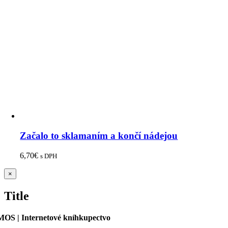
Začalo to sklamaním a končí nádejou
6,70
€
s DPH
Zatvoriť
×
rýchle
zobrazenie
Title
produktu
OS | Internetové kníhkupectvo