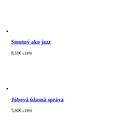
Smutný ako jazz
8,10
€
s DPH
Jóbová úžasná správa
5,60
€
s DPH