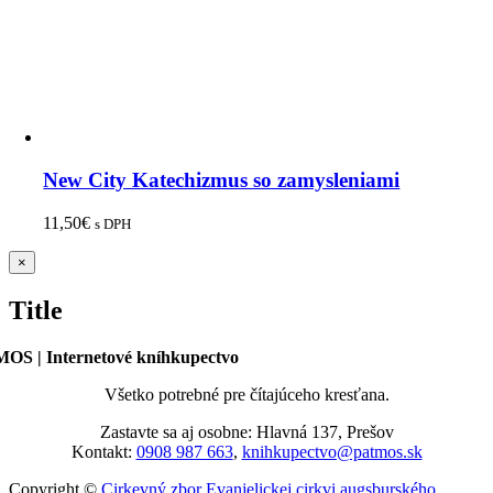
New City Katechizmus so zamysleniami
11,50
€
s DPH
Zatvoriť
×
rýchle
zobrazenie
Title
produktu
OS | Internetové kníhkupectvo
Všetko potrebné pre čítajúceho kresťana.
Zastavte sa aj osobne: Hlavná 137, Prešov
Kontakt:
0908 987 663
,
knihkupectvo@patmos.sk
Copyright ©
Cirkevný zbor Evanjelickej cirkvi augsburského