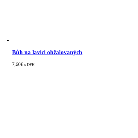
Bůh na lavici obžalovaných
7,60
€
s DPH