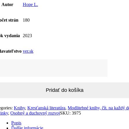
Autor
Hope L.
očet strán
180
k vydania
2023
avateľstvo
ver.sk
žstvo
útové
itby
ojenie
le
Pridať do košíka
egories:
Knihy
,
Kresťanská literatúra
,
Modlitebné knihy, čít. na každý 
inky
,
Osobný a duchovný rozvoj
SKU:
3975
Popis
Ďalšie informácie