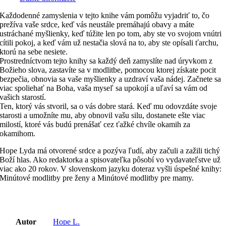
Každodenné zamyslenia v tejto knihe vám pomôžu vyjadriť to, čo
prežíva vaše srdce, keď vás neustále premáhajú obavy a máte
ustráchané myšlienky, keď túžite len po tom, aby ste vo svojom vnútri
cítili pokoj, a keď vám už nestačia slová na to, aby ste opísali ťarchu,
ktorú na sebe nesiete.
Prostredníctvom tejto knihy sa každý deň zamyslíte nad úryvkom z
Božieho slova, zastavíte sa v modlitbe, pomocou ktorej získate pocit
bezpečia, obnovia sa vaše myšlienky a uzdraví vaša nádej. Začnete sa
viac spoliehať na Boha, vaša myseľ sa upokojí a uľaví sa vám od
vašich starostí.
Ten, ktorý vás stvoril, sa o vás dobre stará. Keď mu odovzdáte svoje
starosti a umožníte mu, aby obnovil vašu silu, dostanete ešte viac
milostí, ktoré vás budú prenášať cez ťažké chvíle okamih za
okamihom.
Hope Lyda má otvorené srdce a pozýva ľudí, aby začuli a zažili tichý
Boží hlas. Ako redaktorka a spisovateľka pôsobí vo vydavateľstve už
viac ako 20 rokov. V slovenskom jazyku doteraz vyšli úspešné knihy:
Minútové modlitby pre ženy a Minútové modlitby pre mamy.
Autor
Hope L.