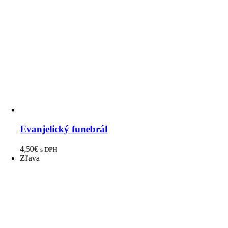
Evanjelický funebrál
4,50
€
s DPH
Zľava