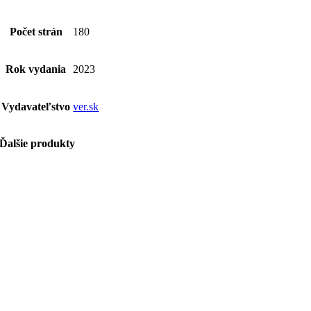
Počet strán
180
Rok vydania
2023
Vydavateľstvo
ver.sk
Ďalšie produkty