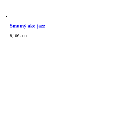
Smutný ako jazz
8,10
€
s DPH