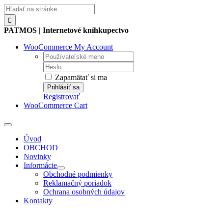
Skip
Hľadať:
to
content
PATMOS | Internetové kníhkupectvo
WooCommerce My Account
Username:
Password:
Zapamätať si ma
Registrovať
WooCommerce Cart
Toggle
Navigation
Úvod
OBCHOD
Novinky
Informácie
Obchodné podmienky
Reklamačný poriadok
Ochrana osobných údajov
Kontakty