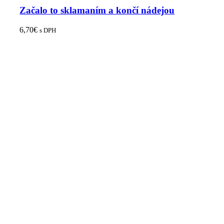
Začalo to sklamaním a končí nádejou
6,70
€
s DPH