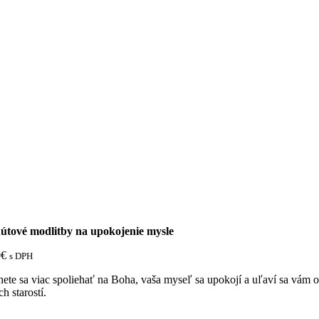
útové modlitby na upokojenie mysle
0
€
s DPH
ete sa viac spoliehať na Boha, vaša myseľ sa upokojí a uľaví sa vám 
ch starostí.