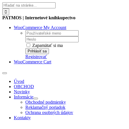
Skip
Hľadať:
to
content
PATMOS | Internetové kníhkupectvo
WooCommerce My Account
Username:
Password:
Zapamätať si ma
Registrovať
WooCommerce Cart
Toggle
Navigation
Úvod
OBCHOD
Novinky
Informácie
Obchodné podmienky
Reklamačný poriadok
Ochrana osobných údajov
Kontakty