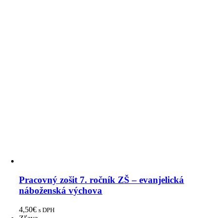
Pracovný zošit 7. ročník ZŠ – evanjelická
náboženská výchova
4,50
€
s DPH