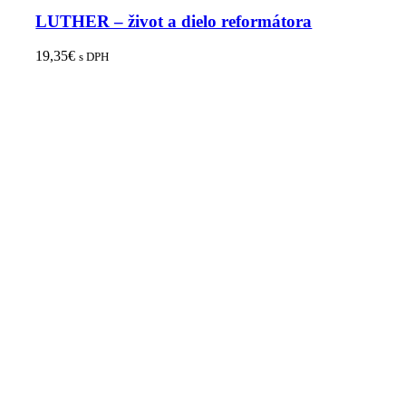
LUTHER – život a dielo reformátora
19,35
€
s DPH