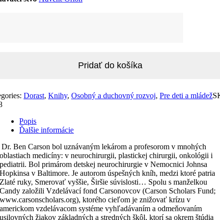
žstvo
og
Pridať do košíka
egories:
Dorast
,
Knihy
,
Osobný a duchovný rozvoj
,
Pre deti a mládež
S
8
Popis
Ďalšie informácie
Dr. Ben Carson bol uznávaným lekárom a profesorom v mnohých
oblastiach medicíny: v neurochirurgii, plastickej chirurgii, onkológii i
pediatrii. Bol primárom detskej neurochirurgie v Nemocnici Johnsa
Hopkinsa v Baltimore. Je autorom úspešných kníh, medzi ktoré patria
Zlaté ruky, Smerovať vyššie, Širšie súvislosti… Spolu s manželkou
Candy založili Vzdelávací fond Carsonovcov (Carson Scholars Fund;
www.carsonscholars.org),
ktorého cieľom je znižovať krízu v
americkom vzdelávacom systéme vyhľadávaním a odmeňovaním
usilovných žiakov základných a stredných škôl, ktorí sa okrem štúdia