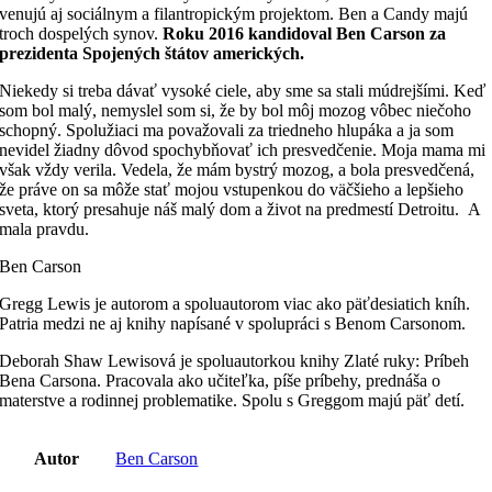
venujú aj sociálnym a filantropickým projektom. Ben a Candy majú
troch dospelých synov.
Roku 2016 kandidoval Ben Carson za
prezidenta Spojených štátov amerických.
Niekedy si treba dávať vysoké ciele, aby sme sa stali múdrejšími.
Keď
som bol malý, nemyslel som si, že by bol môj mozog vôbec niečoho
schopný. Spolužiaci ma považovali za triedneho hlupáka a ja som
nevidel žiadny dôvod spochybňovať ich presvedčenie. Moja mama mi
však vždy verila. Vedela, že mám bystrý mozog, a bola presvedčená,
že práve on sa môže stať mojou vstupenkou do väčšieho a lepšieho
sveta, ktorý presahuje náš malý dom a život na predmestí Detroitu. A
mala pravdu.
Ben Carson
Gregg Lewis je autorom a spoluautorom viac ako päťdesiatich kníh.
Patria medzi ne aj knihy napísané v spolupráci s Benom Carsonom.
Deborah Shaw Lewisová je spoluautorkou knihy Zlaté ruky: Príbeh
Bena Carsona. Pracovala ako učiteľka, píše príbehy, prednáša o
materstve a rodinnej problematike. Spolu s Greggom majú päť detí.
Autor
Ben Carson