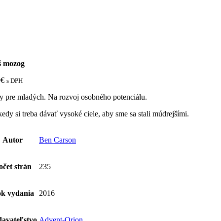
 mozog
0
€
s DPH
y pre mladých. Na rozvoj osobného potenciálu.
edy si treba dávať vysoké ciele, aby sme sa stali múdrejšími.
Autor
Ben Carson
očet strán
235
k vydania
2016
avateľstvo
Advent-Orion