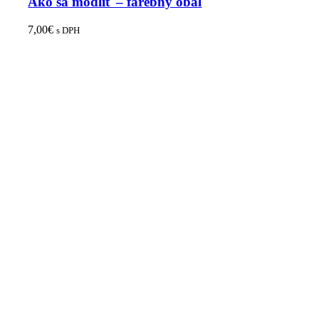
Ako sa modliť – farebný obal
7,00
€
s DPH