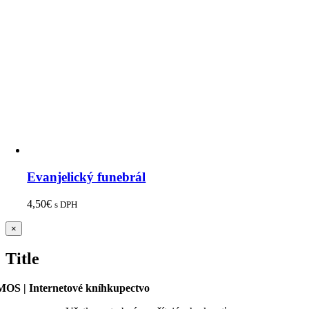
Evanjelický funebrál
4,50
€
s DPH
Zatvoriť
×
rýchle
zobrazenie
Title
produktu
OS | Internetové kníhkupectvo