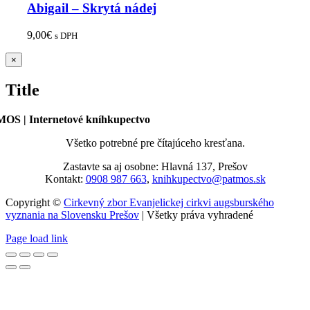
Abigail – Skrytá nádej
9,00
€
s DPH
Zatvoriť
×
rýchle
zobrazenie
Title
produktu
OS | Internetové kníhkupectvo
Všetko potrebné pre čítajúceho kresťana.
Zastavte sa aj osobne: Hlavná 137, Prešov
Kontakt:
0908 987 663
,
knihkupectvo@patmos.sk
Copyright ©
Cirkevný zbor Evanjelickej cirkvi augsburského
vyznania na Slovensku Prešov
| Všetky práva vyhradené
Page load link