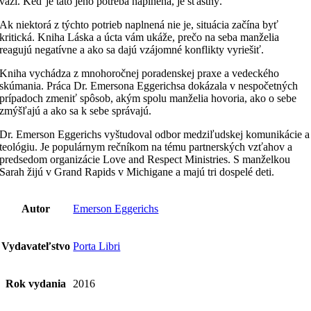
váži. Keď je táto jeho potreba naplnená, je šťastný.
Ak niektorá z týchto potrieb naplnená nie je, situácia začína byť
kritická. Kniha Láska a úcta vám ukáže, prečo na seba manželia
reagujú negatívne a ako sa dajú vzájomné konflikty vyriešiť.
Kniha vychádza z mnohoročnej poradenskej praxe a vedeckého
skúmania. Práca Dr. Emersona Eggerichsa dokázala v nespočetných
prípadoch zmeniť spôsob, akým spolu manželia hovoria, ako o sebe
zmýšľajú a ako sa k sebe správajú.
Dr. Emerson Eggerichs vyštudoval odbor medziľudskej komunikácie a
teológiu. Je populárnym rečníkom na tému partnerských vzťahov a
predsedom organizácie Love and Respect Ministries. S manželkou
Sarah žijú v Grand Rapids v Michigane a majú tri dospelé deti.
Autor
Emerson Eggerichs
Vydavateľstvo
Porta Libri
Rok vydania
2016