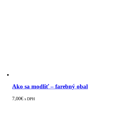
Ako sa modliť – farebný obal
7,00
€
s DPH