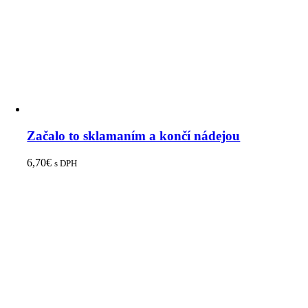
Začalo to sklamaním a končí nádejou
6,70
€
s DPH