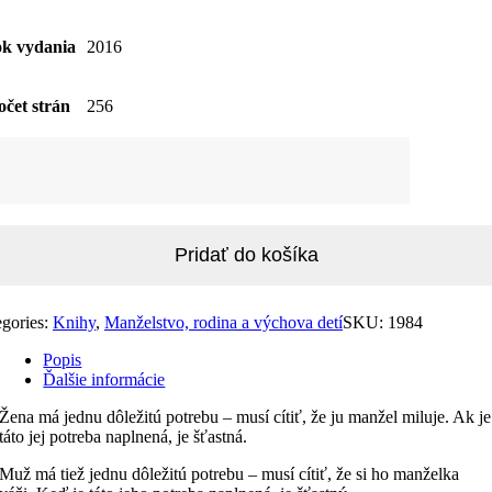
k vydania
2016
očet strán
256
žstvo
ka
Pridať do košíka
egories:
Knihy
,
Manželstvo, rodina a výchova detí
SKU:
1984
Popis
Ďalšie informácie
Žena má jednu dôležitú potrebu – musí cítiť, že ju manžel miluje. Ak je
táto jej potreba naplnená, je šťastná.
Muž má tiež jednu dôležitú potrebu – musí cítiť, že si ho manželka