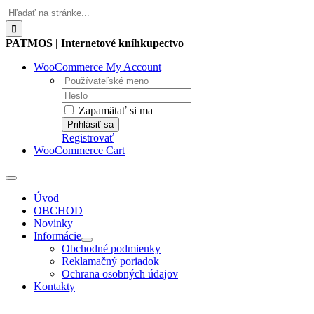
Skip
Hľadať:
to
content
PATMOS | Internetové kníhkupectvo
WooCommerce My Account
Username:
Password:
Zapamätať si ma
Registrovať
WooCommerce Cart
Toggle
Navigation
Úvod
OBCHOD
Novinky
Informácie
Obchodné podmienky
Reklamačný poriadok
Ochrana osobných údajov
Kontakty