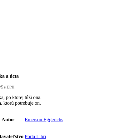
ka a úcta
0
€
s DPH
a, po ktorej túži ona.
, ktorú potrebuje on.
Autor
Emerson Eggerichs
avateľstvo
Porta Libri