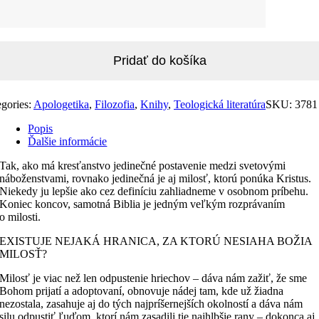
za
sť
Pridať do košíka
gories:
Apologetika
,
Filozofia
,
Knihy
,
Teologická literatúra
SKU:
3781
Popis
Ďalšie informácie
Tak, ako má kresťanstvo jedinečné postavenie medzi svetovými
náboženstvami, rovnako jedinečná je aj milosť, ktorú ponúka Kristus.
Niekedy ju lepšie ako cez definíciu zahliadneme v osobnom príbehu.
Koniec koncov, samotná Biblia je jedným veľkým rozprávaním
o milosti.
EXISTUJE NEJAKÁ HRANICA, ZA KTORÚ NESIAHA BOŽIA
MILOSŤ?
Milosť je viac než len odpustenie hriechov – dáva nám zažiť, že sme
Bohom prijatí a adoptovaní, obnovuje nádej tam, kde už žiadna
nezostala, zasahuje aj do tých najpríšernejších okolností a dáva nám
silu odpustiť ľuďom, ktorí nám zasadili tie najhlbšie rany – dokonca aj