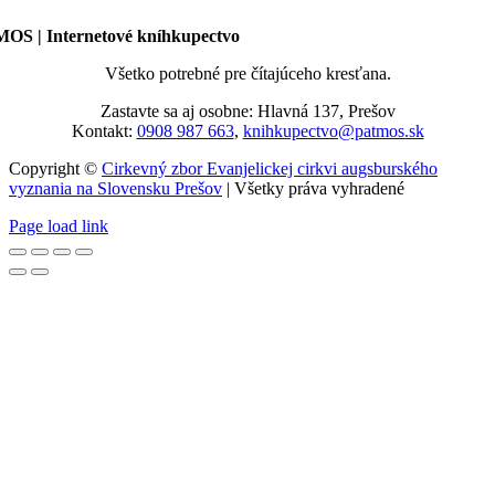
OS | Internetové kníhkupectvo
Všetko potrebné pre čítajúceho kresťana.
Zastavte sa aj osobne: Hlavná 137, Prešov
Kontakt:
0908 987 663
,
knihkupectvo@patmos.sk
Copyright ©
Cirkevný zbor Evanjelickej cirkvi augsburského
vyznania na Slovensku Prešov
| Všetky práva vyhradené
Page load link