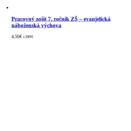
Pracovný zošit 7. ročník ZŠ – evanjelická
náboženská výchova
4,50
€
s DPH