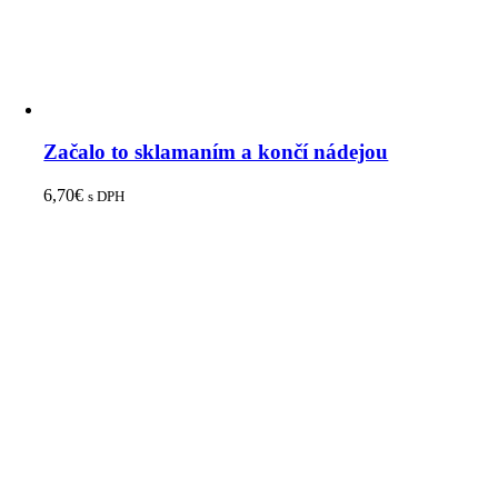
Začalo to sklamaním a končí nádejou
6,70
€
s DPH