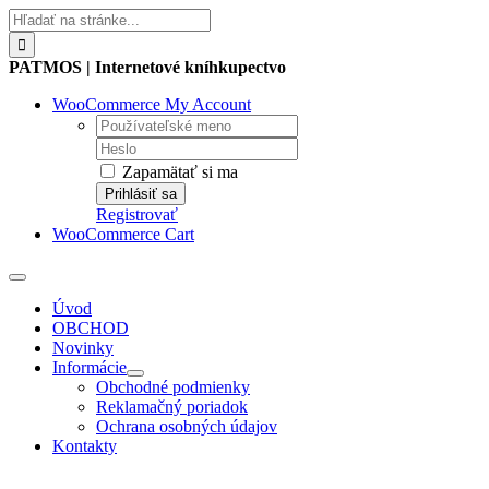
Skip
Hľadať:
to
content
PATMOS | Internetové kníhkupectvo
WooCommerce My Account
Username:
Password:
Zapamätať si ma
Registrovať
WooCommerce Cart
Toggle
Navigation
Úvod
OBCHOD
Novinky
Informácie
Obchodné podmienky
Reklamačný poriadok
Ochrana osobných údajov
Kontakty