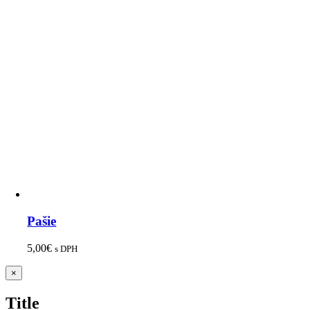
Pašie
5,00
€
s DPH
Zatvoriť
×
rýchle
zobrazenie
Title
produktu