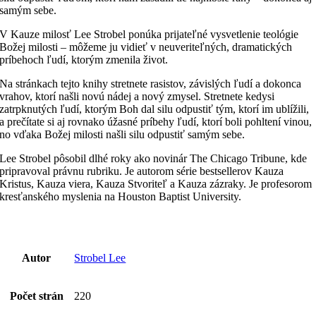
samým sebe.
V Kauze milosť Lee Strobel ponúka prijateľné vysvetlenie teológie
Božej milosti – môžeme ju vidieť v neuveriteľných, dramatických
príbehoch ľudí, ktorým zmenila život.
Na stránkach tejto knihy stretnete rasistov, závislých ľudí a dokonca
vrahov, ktorí našli novú nádej a nový zmysel. Stretnete kedysi
zatrpknutých ľudí, ktorým Boh dal silu odpustiť tým, ktorí im ublížili,
a prečítate si aj rovnako úžasné príbehy ľudí, ktorí boli pohltení vinou,
no vďaka Božej milosti našli silu odpustiť samým sebe.
Lee Strobel pôsobil dlhé roky ako novinár The Chicago Tribune, kde
pripravoval právnu rubriku. Je autorom série bestsellerov Kauza
Kristus, Kauza viera, Kauza Stvoriteľ a Kauza zázraky. Je profesorom
kresťanského myslenia na Houston Baptist University.
Autor
Strobel Lee
Počet strán
220