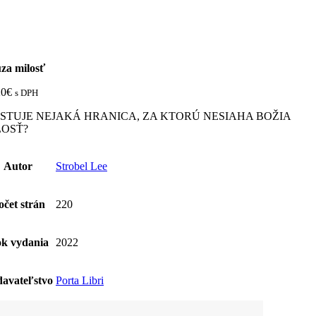
za milosť
20
€
s DPH
ISTUJE NEJAKÁ HRANICA, ZA KTORÚ NESIAHA BOŽIA
LOSŤ?
Autor
Strobel Lee
očet strán
220
k vydania
2022
avateľstvo
Porta Libri
žstvo