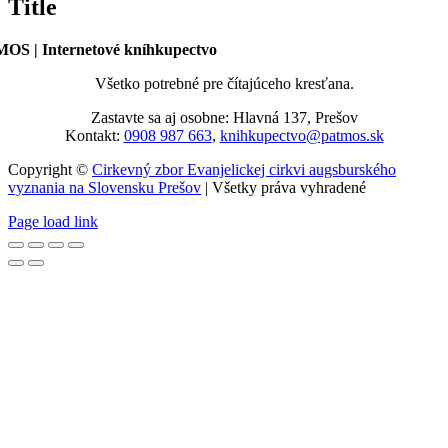
Title
produktu
OS | Internetové kníhkupectvo
Všetko potrebné pre čítajúceho kresťana.
Zastavte sa aj osobne: Hlavná 137, Prešov
Kontakt:
0908 987 663
,
knihkupectvo@patmos.sk
Copyright ©
Cirkevný zbor Evanjelickej cirkvi augsburského
vyznania na Slovensku Prešov
| Všetky práva vyhradené
Page load link
Go
to
Top