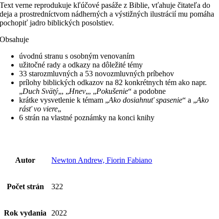
Text verne reprodukuje kľúčové pasáže z Biblie, vťahuje čitateľa do
deja a prostredníctvom nádherných a výstižných ilustrácií mu pomáha
pochopiť jadro biblických posolstiev.
Obsahuje
úvodnú stranu s osobným venovaním
užitočné rady a odkazy na dôležité témy
33 starozmluvných a 53 novozmluvných príbehov
prílohy biblických odkazov na 82 konkrétnych tém ako napr.
„
Duch Svätý
„, „
Hnev
„, „
Pokušenie
“ a podobne
krátke vysvetlenie k témam „
Ako dosiahnuť spasenie
“ a „
Ako
rásť vo viere
„
6 strán na vlastné poznámky na konci knihy
Autor
Newton Andrew, Fiorin Fabiano
Počet strán
322
Rok vydania
2022