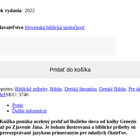
k vydania
2022
avateľstvo
Slovenská biblická spoločnosť
žstvo
or
ia
Pridať do košíka
egories:
Biblické príbehy
,
Biblie
,
Detská literatúra
,
Detské Biblie
,
Pre de
dež
SKU:
3746
Popis
Ďalšie informácie
Knižka ponúka ucelený prehľad Božieho slova od knihy Genezis
až po Zjavenie Jána. Je bohato ilustrovaná a biblické príbehy sú
prerozprávané jazykom primeraným pre mladých čitateľov.