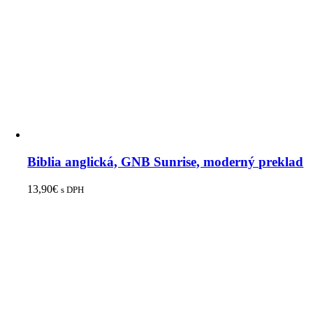
Biblia anglická, GNB Sunrise, moderný preklad
13,90
€
s DPH