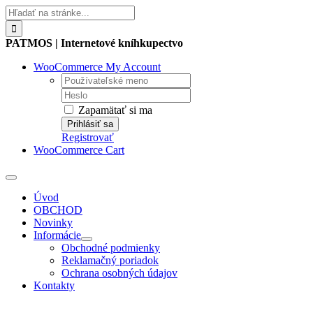
Skip
Hľadať:
to
content
PATMOS | Internetové kníhkupectvo
WooCommerce My Account
Username:
Password:
Zapamätať si ma
Registrovať
WooCommerce Cart
Toggle
Navigation
Úvod
OBCHOD
Novinky
Informácie
Obchodné podmienky
Reklamačný poriadok
Ochrana osobných údajov
Kontakty