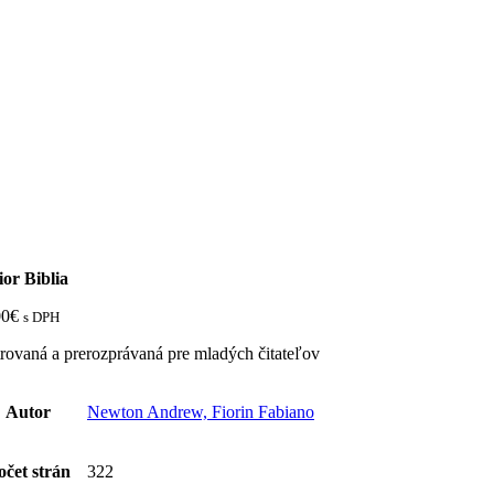
ior Biblia
00
€
s DPH
trovaná a prerozprávaná pre mladých čitateľov
Autor
Newton Andrew, Fiorin Fabiano
očet strán
322