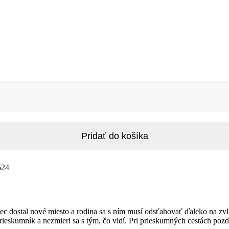
Pridať do košíka
524
otec dostal nové miesto a rodina sa s ním musí odsťahovať ďaleko na z
rieskumník a nezmieri sa s tým, čo vidí. Pri prieskumných cestách pozd