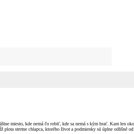
vláštne miesto, kde nemá čo robiť, kde sa nemá s kým hrať. Kam len ok
ĺž plota stretne chlapca, ktorého život a podmienky sú úplne odlišné od