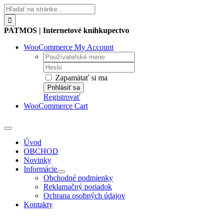
Skip
Hľadať:
to
content
PATMOS | Internetové kníhkupectvo
WooCommerce My Account
Username:
Password:
Zapamätať si ma
Registrovať
WooCommerce Cart
Toggle
Navigation
Úvod
OBCHOD
Novinky
Informácie
Obchodné podmienky
Reklamačný poriadok
Ochrana osobných údajov
Kontakty