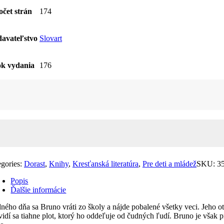
očet strán
174
avateľstvo
Slovart
k vydania
176
žstvo
apec
ikavom
ame
egories:
Dorast
,
Knihy
,
Kresťanská literatúra
,
Pre deti a mládež
SKU:
3
Popis
Ďalšie informácie
dného dňa sa Bruno vráti zo školy a nájde pobalené všetky veci. Jeho 
vidí sa tiahne plot, ktorý ho oddeľuje od čudných ľudí. Bruno je však p