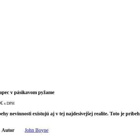
apec v pásikavom pyžame
0
€
s DPH
ehy nevinnosti existujú aj v tej najdesivejšej realite. Toto je prí
Autor
John Boyne