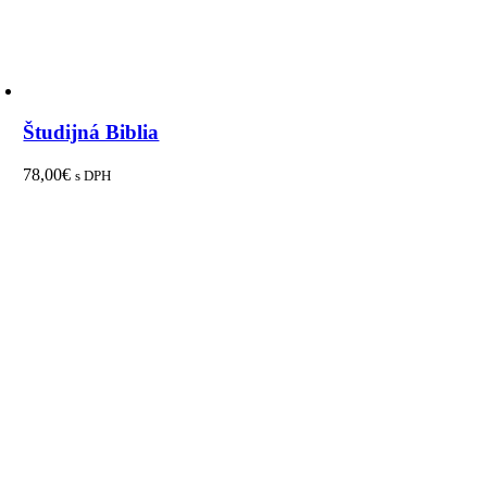
Študijná Biblia
78,00
€
s DPH