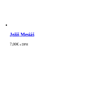
Ježiš Mesiáš
7,00
€
s DPH