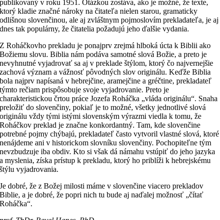
publikovaný v roku 1951. Otázkou zostáva, ako je možné, že texte,
ktorý kladie značné nároky na čitateľa nielen starou, gramaticky
odlišnou slovenčinou, ale aj zvláštnym pojmoslovím prekladateľa, je aj
dnes tak populárny, že čitatelia požadujú jeho ďalšie vydania.
Z Roháčkovho prekladu je ponajprv zrejmá hlboká úcta k Biblii ako
Božiemu slovu. Biblia nám podáva samotné slová Božie, a preto je
nevyhnutné vyjadrovať sa aj v preklade štýlom, ktorý čo najvernejšie
zachová význam a vážnosť pôvodných slov originálu. Keďže Biblia
bola najprv napísaná v hebrejčine, aramejčine a gréčtine, prekladateľ
týmto rečiam prispôsobuje svoje vyjadrovanie. Preto je
charakteristickou črtou práce Jozefa Roháčka „vláda originálu“. Snaha
preložiť do slovenčiny, pokiaľ je to možné, všetky jednotlivé slová
originálu vždy tými istými slovenským výrazmi viedla k tomu, že
Roháčkov preklad je značne konkordantný. Tam, kde slovenčine
potrebné pojmy chýbajú, prekladateľ často vytvoril vlastné slová, ktoré
nenájdeme ani v historickom slovníku slovenčiny. Pochopiteľne tým
nevzbudzuje iba obdiv. Kto si však dá námahu vstúpiť do jeho jazyka
a myslenia, získa prístup k prekladu, ktorý ho priblíži k hebrejskému
štýlu vyjadrovania.
Je dobré, že z Božej milosti máme v slovenčine viacero prekladov
Biblie, a je dobré, že popri nich tu bude aj naďalej možnosť „čítať
Roháčka“.