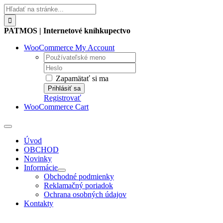
Skip
Hľadať:
to
content
PATMOS | Internetové kníhkupectvo
WooCommerce My Account
Username:
Password:
Zapamätať si ma
Registrovať
WooCommerce Cart
Toggle
Navigation
Úvod
OBCHOD
Novinky
Informácie
Obchodné podmienky
Reklamačný poriadok
Ochrana osobných údajov
Kontakty