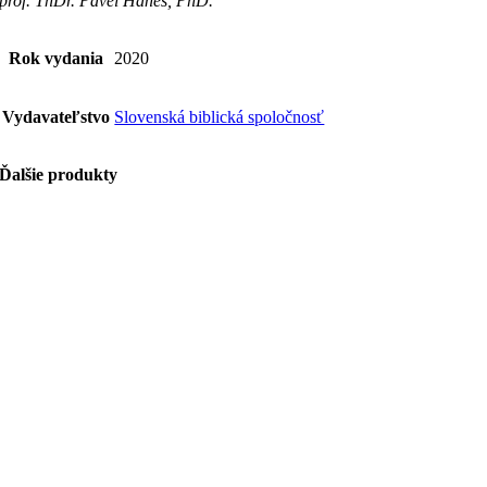
prof. ThDr. Pavel Hanes, PhD.
Rok vydania
2020
Vydavateľstvo
Slovenská biblická spoločnosť
Ďalšie produkty