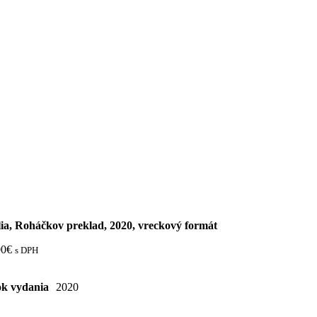
lia, Roháčkov preklad, 2020, vreckový formát
00
€
s DPH
k vydania
2020