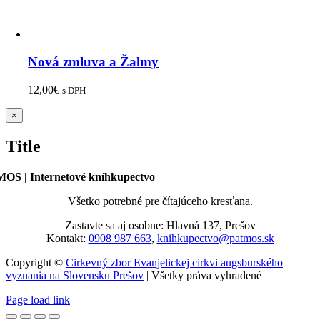
Nová zmluva a Žalmy
12,00
€
s DPH
Zatvoriť
×
rýchle
zobrazenie
Title
produktu
OS | Internetové kníhkupectvo
Všetko potrebné pre čítajúceho kresťana.
Zastavte sa aj osobne: Hlavná 137, Prešov
Kontakt:
0908 987 663
,
knihkupectvo@patmos.sk
Copyright ©
Cirkevný zbor Evanjelickej cirkvi augsburského
vyznania na Slovensku Prešov
| Všetky práva vyhradené
Page load link