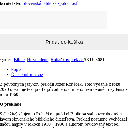
avateľstvo
Slovenská biblická spoločnosť
žstvo
ia,
áčkov
lad,
0,
ckový
Pridať do košíka
át
egories:
Biblie
,
Nezaradené
,
Roháčkov preklad
SKU:
3681
Popis
Ďalšie informácie
Z pôvodných jazykov preložil Jozef Roháček. Toto vydanie z roku
2020 obsahuje text podľa pôvodného druhého revidovaného vydania z
roku 1969.
O preklade
Stále živý záujem o Roháčkov preklad Biblie sa stal pozoruhodným
javom slovenského biblického čitateľstva. Preklad postupne vychádzal
tlačou najprv v rokoch 1910 – 1936 a autorom revidovaný text bol