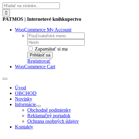
Skip
Hľadať:
to
content
PATMOS | Internetové kníhkupectvo
WooCommerce My Account
Username:
Password:
Zapamätať si ma
Registrovať
WooCommerce Cart
Toggle
Navigation
Úvod
OBCHOD
Novinky
Informácie
Obchodné podmienky
Reklamačný poriadok
Ochrana osobných údajov
Kontakty