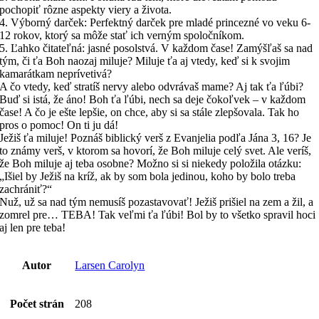
pochopiť rôzne aspekty viery a života.
4. Výborný darček: Perfektný darček pre mladé princezné vo veku 6-
12 rokov, ktorý sa môže stať ich verným spoločníkom.
5. Ľahko čitateľná: jasné posolstvá. V každom čase! Zamýšľaš sa nad
tým, či ťa Boh naozaj miluje? Miluje ťa aj vtedy, keď si k svojim
kamarátkam neprívetivá?
A čo vtedy, keď stratíš nervy alebo odvrávaš mame? Aj tak ťa ľúbi?
Buď si istá, že áno! Boh ťa ľúbi, nech sa deje čokoľvek – v každom
čase! A čo je ešte lepšie, on chce, aby si sa stále zlepšovala. Tak ho
pros o pomoc! On ti ju dá!
Ježiš ťa miluje! Poznáš biblický verš z Evanjelia podľa Jána 3, 16? Je
to známy verš, v ktorom sa hovorí, že Boh miluje celý svet. Ale veríš,
že Boh miluje aj teba osobne? Možno si si niekedy položila otázku:
„Išiel by Ježiš na kríž, ak by som bola jedinou, koho by bolo treba
zachrániť?“
Nuž, už sa nad tým nemusíš pozastavovať! Ježiš prišiel na zem a žil, a
zomrel pre… TEBA! Tak veľmi ťa ľúbi! Bol by to všetko spravil hoci
aj len pre teba!
Autor
Larsen Carolyn
Počet strán
208