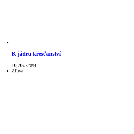
K jádru křesťanství
10,70
€
s DPH
Zľava