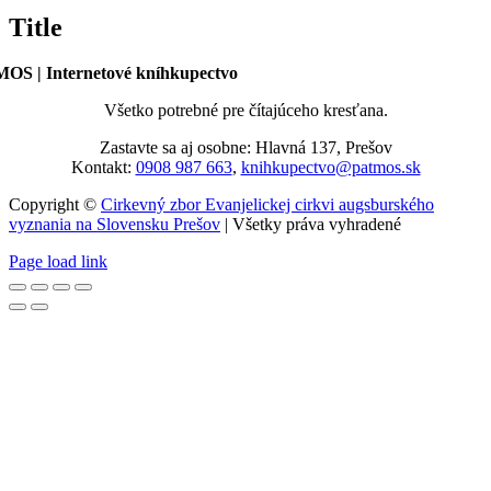
zobrazenie
Title
produktu
OS | Internetové kníhkupectvo
Všetko potrebné pre čítajúceho kresťana.
Zastavte sa aj osobne: Hlavná 137, Prešov
Kontakt:
0908 987 663
,
knihkupectvo@patmos.sk
Copyright ©
Cirkevný zbor Evanjelickej cirkvi augsburského
vyznania na Slovensku Prešov
| Všetky práva vyhradené
Page load link