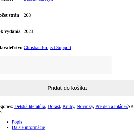
očet strán
208
k vydania
2023
avateľstvo
Christian Project Support
žstvo
zbudení
ie
cezné
Pridať do košíka
egories:
Detská literatúra
,
Dorast
,
Knihy
,
Novinky
,
Pre deti a mládež
SK
6
Popis
Ďalšie informácie