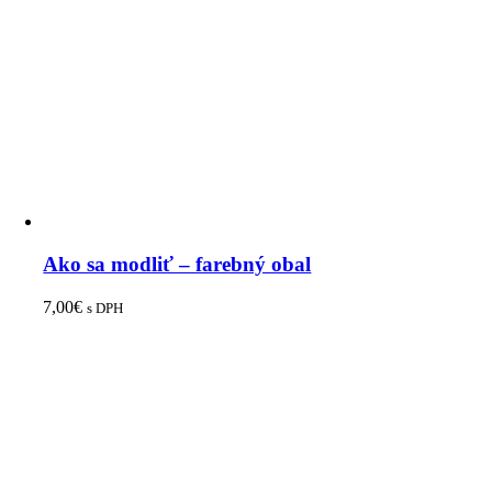
Ako sa modliť – farebný obal
7,00
€
s DPH