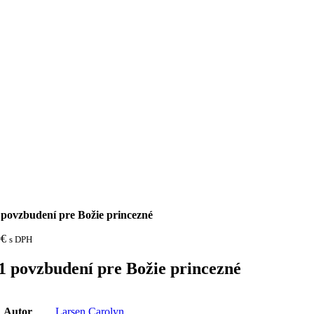
 povzbudení pre Božie princezné
0
€
s DPH
1 povzbudení pre Božie princezné
Autor
Larsen Carolyn