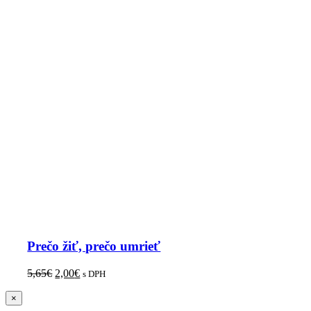
Prečo žiť, prečo umrieť
5,65
€
2,00
€
s DPH
Zatvoriť
×
rýchle