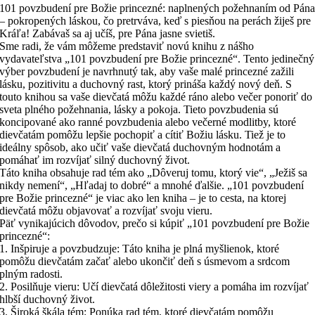
101 povzbudení pre Božie princezné: naplnených požehnaním od Pán
– pokropených láskou, čo pretrváva, keď s piesňou na perách žiješ pre
Kráľa! Zabávaš sa aj učíš, pre Pána jasne svietiš.
Sme radi, že vám môžeme predstaviť novú knihu z nášho
vydavateľstva „101 povzbudení pre Božie princezné“. Tento jedinečný
výber povzbudení je navrhnutý tak, aby vaše malé princezné zažili
lásku, pozitivitu a duchovný rast, ktorý prináša každý nový deň. S
touto knihou sa vaše dievčatá môžu každé ráno alebo večer ponoriť do
sveta plného požehnania, lásky a pokoja. Tieto povzbudenia sú
koncipované ako ranné povzbudenia alebo večerné modlitby, ktoré
dievčatám pomôžu lepšie pochopiť a cítiť Božiu lásku. Tiež je to
ideálny spôsob, ako učiť vaše dievčatá duchovným hodnotám a
pomáhať im rozvíjať silný duchovný život.
Táto kniha obsahuje rad tém ako „Dôveruj tomu, ktorý vie“, „Ježiš sa
nikdy nemení“, „Hľadaj to dobré“ a mnohé ďalšie. „101 povzbudení
pre Božie princezné“ je viac ako len kniha – je to cesta, na ktorej
dievčatá môžu objavovať a rozvíjať svoju vieru.
Päť vynikajúcich dôvodov, prečo si kúpiť „101 povzbudení pre Božie
princezné“:
1. Inšpiruje a povzbudzuje: Táto kniha je plná myšlienok, ktoré
pomôžu dievčatám začať alebo ukončiť deň s úsmevom a srdcom
plným radosti.
2. Posilňuje vieru: Učí dievčatá dôležitosti viery a pomáha im rozvíjať
hlbší duchovný život.
3. Široká škála tém: Ponúka rad tém, ktoré dievčatám pomôžu