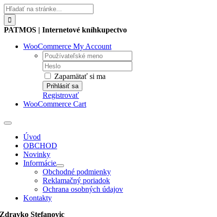
Skip
Hľadať:
to
content
PATMOS | Internetové kníhkupectvo
WooCommerce My Account
Username:
Password:
Zapamätať si ma
Registrovať
WooCommerce Cart
Toggle
Navigation
Úvod
OBCHOD
Novinky
Informácie
Obchodné podmienky
Reklamačný poriadok
Ochrana osobných údajov
Kontakty
Zdravko Stefanovic