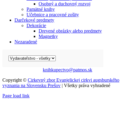
Osobný a duchovný rozvoj
Pamätné knihy
Učebnice a pracovné zošity
Darčekové predmety
Dekorácie
Drevené obrázky alebo predmety
Magnetky
Nezaradené
knihkupectvo@patmos.sk
Copyright ©
Cirkevný zbor Evanjelickej cirkvi augsburského
vyznania na Slovensku Prešov
| Všetky práva vyhradené
Page load link